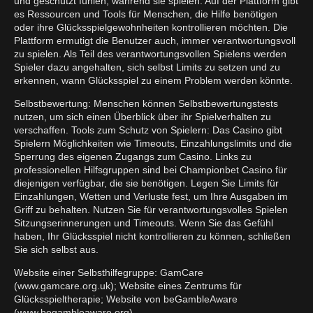
und geschützt fühlen, während sie spielen. Auf der Plattform gibt
es Ressourcen und Tools für Menschen, die Hilfe benötigen
oder ihre Glücksspielgewohnheiten kontrollieren möchten. Die
Plattform ermutigt die Benutzer auch, immer verantwortungsvoll
zu spielen. Als Teil des verantwortungsvollen Spielens werden
Spieler dazu angehalten, sich selbst Limits zu setzen und zu
erkennen, wann Glücksspiel zu einem Problem werden könnte.
Selbstbewertung: Menschen können Selbstbewertungstests
nutzen, um sich einen Überblick über ihr Spielverhalten zu
verschaffen. Tools zum Schutz von Spielern: Das Casino gibt
Spielern Möglichkeiten wie Timeouts, Einzahlungslimits und die
Sperrung des eigenen Zugangs zum Casino. Links zu
professionellen Hilfsgruppen sind bei Championbet Casino für
diejenigen verfügbar, die sie benötigen. Legen Sie Limits für
Einzahlungen, Wetten und Verluste fest, um Ihre Ausgaben im
Griff zu behalten. Nutzen Sie für verantwortungsvolles Spielen
Sitzungserinnerungen und Timeouts. Wenn Sie das Gefühl
haben, Ihr Glücksspiel nicht kontrollieren zu können, schließen
Sie sich selbst aus.
Website einer Selbsthilfegruppe: GamCare
(www.gamcare.org.uk); Website eines Zentrums für
Glücksspieltherapie; Website von beGambleAware
(www.begambleaware.org).