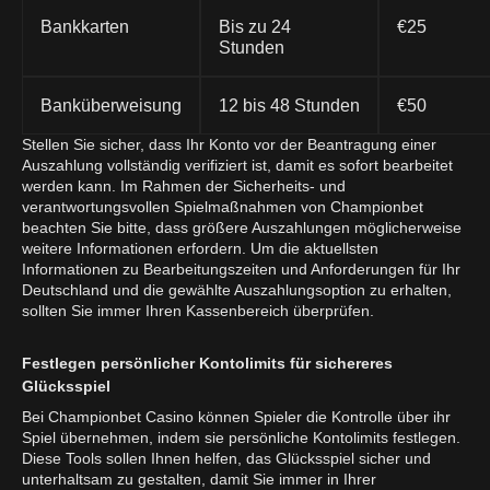
Bankkarten
Bis zu 24
€25
Stunden
Banküberweisung
12 bis 48 Stunden
€50
Stellen Sie sicher, dass Ihr Konto vor der Beantragung einer
Auszahlung vollständig verifiziert ist, damit es sofort bearbeitet
werden kann. Im Rahmen der Sicherheits- und
verantwortungsvollen Spielmaßnahmen von Championbet
beachten Sie bitte, dass größere Auszahlungen möglicherweise
weitere Informationen erfordern. Um die aktuellsten
Informationen zu Bearbeitungszeiten und Anforderungen für Ihr
Deutschland und die gewählte Auszahlungsoption zu erhalten,
sollten Sie immer Ihren Kassenbereich überprüfen.
Festlegen persönlicher Kontolimits für sichereres
Glücksspiel
Bei Championbet Casino können Spieler die Kontrolle über ihr
Spiel übernehmen, indem sie persönliche Kontolimits festlegen.
Diese Tools sollen Ihnen helfen, das Glücksspiel sicher und
unterhaltsam zu gestalten, damit Sie immer in Ihrer