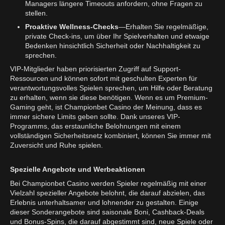
Managers längere Timeouts anfordern, ohne Fragen zu
stellen.
Proaktive Wellness-Checks
—Erhalten Sie regelmäßige,
private Check-ins, um über Ihr Spielverhalten und etwaige
Bedenken hinsichtlich Sicherheit oder Nachhaltigkeit zu
sprechen.
VIP-Mitglieder haben priorisierten Zugriff auf Support-
Ressourcen und können sofort mit geschulten Experten für
verantwortungsvolles Spielen sprechen, um Hilfe oder Beratung
zu erhalten, wenn sie diese benötigen. Wenn es um Premium-
Gaming geht, ist Championbet Casino der Meinung, dass es
immer sichere Limits geben sollte. Dank unseres VIP-
Programms, das erstaunliche Belohnungen mit einem
vollständigen Sicherheitsnetz kombiniert, können Sie immer mit
Zuversicht und Ruhe spielen.
Spezielle Angebote und Werbeaktionen
Bei Championbet Casino werden Spieler regelmäßig mit einer
Vielzahl spezieller Angebote belohnt, die darauf abzielen, das
Erlebnis unterhaltsamer und lohnender zu gestalten. Einige
dieser Sonderangebote sind saisonale Boni, Cashback-Deals
und Bonus-Spins, die darauf abgestimmt sind, neue Spiele oder