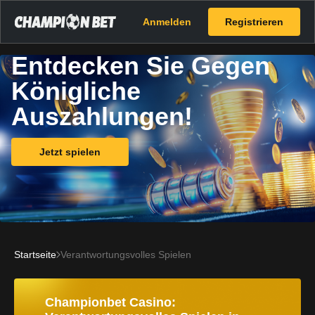
Anmelden
Registrieren
Entdecken Sie Gegen
Königliche
Auszahlungen!
Jetzt spielen
Startseite
Verantwortungsvolles Spielen
Championbet Casino: