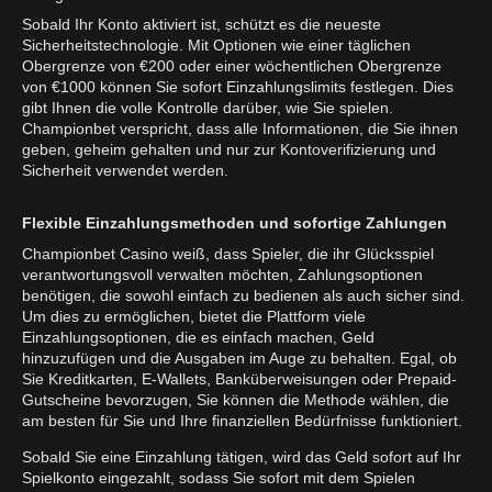
Sobald Ihr Konto aktiviert ist, schützt es die neueste
Sicherheitstechnologie. Mit Optionen wie einer täglichen
Obergrenze von €200 oder einer wöchentlichen Obergrenze
von €1000 können Sie sofort Einzahlungslimits festlegen. Dies
gibt Ihnen die volle Kontrolle darüber, wie Sie spielen.
Championbet verspricht, dass alle Informationen, die Sie ihnen
geben, geheim gehalten und nur zur Kontoverifizierung und
Sicherheit verwendet werden.
Flexible Einzahlungsmethoden und sofortige Zahlungen
Championbet Casino weiß, dass Spieler, die ihr Glücksspiel
verantwortungsvoll verwalten möchten, Zahlungsoptionen
benötigen, die sowohl einfach zu bedienen als auch sicher sind.
Um dies zu ermöglichen, bietet die Plattform viele
Einzahlungsoptionen, die es einfach machen, Geld
hinzuzufügen und die Ausgaben im Auge zu behalten. Egal, ob
Sie Kreditkarten, E-Wallets, Banküberweisungen oder Prepaid-
Gutscheine bevorzugen, Sie können die Methode wählen, die
am besten für Sie und Ihre finanziellen Bedürfnisse funktioniert.
Sobald Sie eine Einzahlung tätigen, wird das Geld sofort auf Ihr
Spielkonto eingezahlt, sodass Sie sofort mit dem Spielen