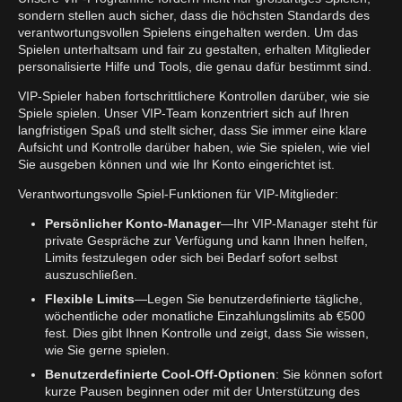
sondern stellen auch sicher, dass die höchsten Standards des
verantwortungsvollen Spielens eingehalten werden. Um das
Spielen unterhaltsam und fair zu gestalten, erhalten Mitglieder
personalisierte Hilfe und Tools, die genau dafür bestimmt sind.
VIP-Spieler haben fortschrittlichere Kontrollen darüber, wie sie
Spiele spielen. Unser VIP-Team konzentriert sich auf Ihren
langfristigen Spaß und stellt sicher, dass Sie immer eine klare
Aufsicht und Kontrolle darüber haben, wie Sie spielen, wie viel
Sie ausgeben können und wie Ihr Konto eingerichtet ist.
Verantwortungsvolle Spiel-Funktionen für VIP-Mitglieder:
Persönlicher Konto-Manager
—Ihr VIP-Manager steht für
private Gespräche zur Verfügung und kann Ihnen helfen,
Limits festzulegen oder sich bei Bedarf sofort selbst
auszuschließen.
Flexible Limits
—Legen Sie benutzerdefinierte tägliche,
wöchentliche oder monatliche Einzahlungslimits ab €500
fest. Dies gibt Ihnen Kontrolle und zeigt, dass Sie wissen,
wie Sie gerne spielen.
Benutzerdefinierte Cool-Off-Optionen
: Sie können sofort
kurze Pausen beginnen oder mit der Unterstützung des