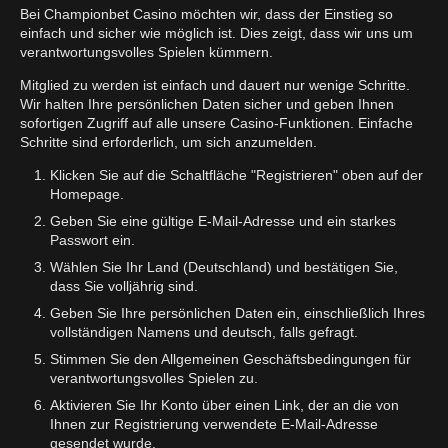
Bei Championbet Casino möchten wir, dass der Einstieg so
einfach und sicher wie möglich ist. Dies zeigt, dass wir uns um
verantwortungsvolles Spielen kümmern.
Mitglied zu werden ist einfach und dauert nur wenige Schritte.
Wir halten Ihre persönlichen Daten sicher und geben Ihnen
sofortigen Zugriff auf alle unsere Casino-Funktionen. Einfache
Schritte sind erforderlich, um sich anzumelden.
Klicken Sie auf die Schaltfläche "Registrieren" oben auf der
Homepage.
Geben Sie eine gültige E-Mail-Adresse und ein starkes
Passwort ein.
Wählen Sie Ihr Land (Deutschland) und bestätigen Sie,
dass Sie volljährig sind.
Geben Sie Ihre persönlichen Daten ein, einschließlich Ihres
vollständigen Namens und deutsch, falls gefragt.
Stimmen Sie den Allgemeinen Geschäftsbedingungen für
verantwortungsvolles Spielen zu.
Aktivieren Sie Ihr Konto über einen Link, der an die von
Ihnen zur Registrierung verwendete E-Mail-Adresse
gesendet wurde.