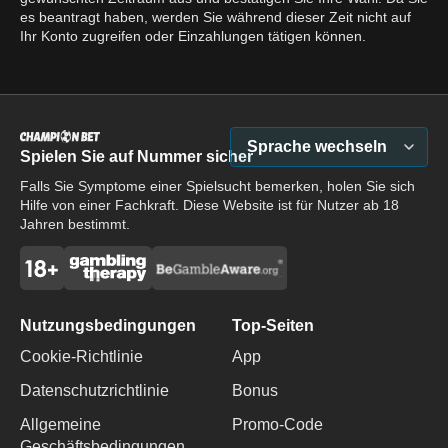
es beantragt haben, werden Sie während dieser Zeit nicht auf
Ihr Konto zugreifen oder Einzahlungen tätigen können.
Sprache wechseln
Spielen Sie auf Nummer sicher
Falls Sie Symptome einer Spielsucht bemerken, holen Sie sich
Hilfe von einer Fachkraft. Diese Website ist für Nutzer ab 18
Jahren bestimmt.
Nutzungsbedingungen
Top-Seiten
Cookie-Richtlinie
App
Datenschutzrichtlinie
Bonus
Allgemeine
Promo-Code
Geschäftsbedingungen