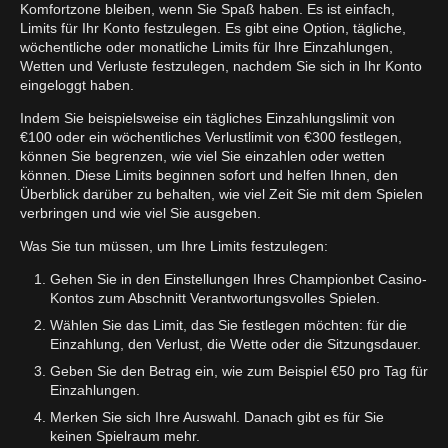
Komfortzone bleiben, wenn Sie Spaß haben. Es ist einfach,
Limits für Ihr Konto festzulegen. Es gibt eine Option, tägliche,
wöchentliche oder monatliche Limits für Ihre Einzahlungen,
Wetten und Verluste festzulegen, nachdem Sie sich in Ihr Konto
eingeloggt haben.
Indem Sie beispielsweise ein tägliches Einzahlungslimit von
€100 oder ein wöchentliches Verlustlimit von €300 festlegen,
können Sie begrenzen, wie viel Sie einzahlen oder wetten
können. Diese Limits beginnen sofort und helfen Ihnen, den
Überblick darüber zu behalten, wie viel Zeit Sie mit dem Spielen
verbringen und wie viel Sie ausgeben.
Was Sie tun müssen, um Ihre Limits festzulegen:
Gehen Sie in den Einstellungen Ihres Championbet Casino-
Kontos zum Abschnitt Verantwortungsvolles Spielen.
Wählen Sie das Limit, das Sie festlegen möchten: für die
Einzahlung, den Verlust, die Wette oder die Sitzungsdauer.
Geben Sie den Betrag ein, wie zum Beispiel €50 pro Tag für
Einzahlungen.
Merken Sie sich Ihre Auswahl. Danach gibt es für Sie
keinen Spielraum mehr.