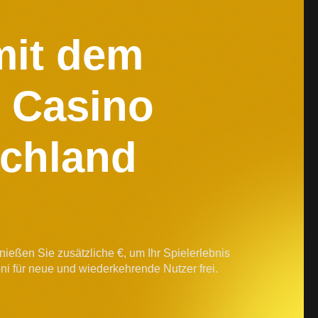
mit dem
 Casino
schland
eßen Sie zusätzliche €, um Ihr Spielerlebnis
 für neue und wiederkehrende Nutzer frei.