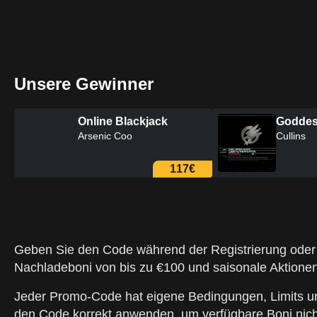
Unsere Gewinner
Online Blackjack
Goddes
Arsenic Coo
Cullins
117€
Geben Sie den Code während der Registrierung oder 
Nachladeboni von bis zu €100 und saisonale Aktionen 
Jeder Promo-Code hat eigene Bedingungen, Limits und
den Code korrekt anwenden, um verfügbare Boni nich