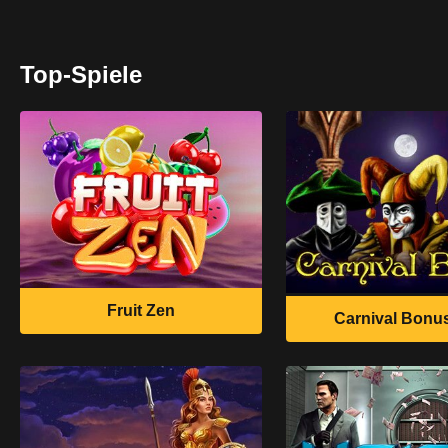
Sicheres Online-Glücksspiel und Schutz von Spielerdat
Top-Spiele
Wichtige Sicherheitsmaßnahmen bei Championbet
Lizenz und rechtliche Konformität von Championbet Cas
Regulatorische Merkmale
Championbet Casino Promo-Code
Fruit Zen
Carnival Bonu