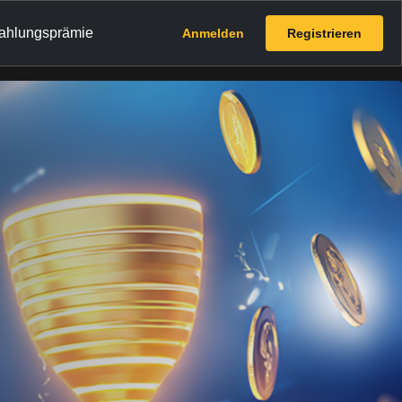
ahlungsprämie
Anmelden
Registrieren