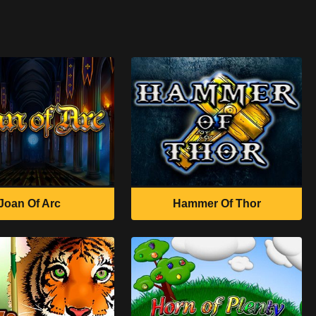
Joan Of Arc
Hammer Of Thor