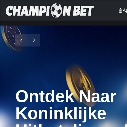
A
Ontdek Naar
Koninklijke