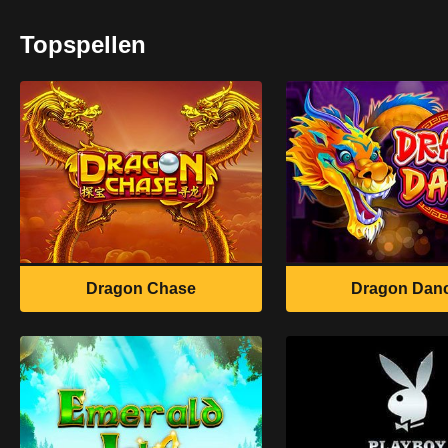
Word Lid Van Champion Bet Als Vip En Krijg Toegang To
Topspellen
Exclusieve Voordelen Gereserveerd Voor Vips
Speel Met Vertrouwen Bij Champion Bet Casino: Gelicent
Belangrijkste Beveiligings- En Licentiefuncties
Champion Bet Casino Op Je Telefoon: Speel Altijd En Ov
Waarom Kiezen Voor Mobiel Spelen Met Champion Bet 
Neem Deel Aan De Speciale Evenementen Van Champion 
Hoe Onze Evenementbeloningen Werken
Dragon Chase
Dragon Dan
Sluit Je Aan Bij De Winnaars Bij Champion Bet Casino: 
Waarom Spelers Groter Winnen Bij Ons
Hoe Je Snelle Opnames Maakt Van Champion Bet
Beste Praktijken Voor Opname