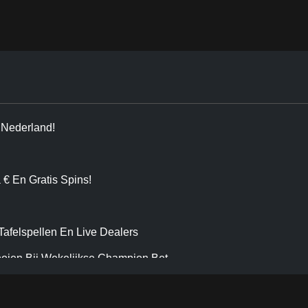
 Nederland!
€ En Gratis Spins!
Tafelspellen En Live Dealers
ooien Bij Wekelijkse Champion Bet