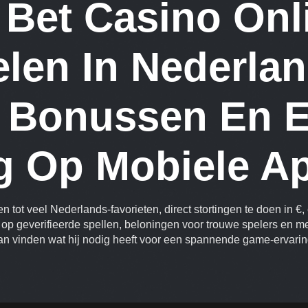
Bet Casino Onli
len In Nederlan
 Bonussen En 
 Op Mobiele A
n tot veel Nederlands-favorieten, direct stortingen te doen in €,
op geverifieerde spellen, beloningen voor trouwe spelers en m
an vinden wat hij nodig heeft voor een spannende game-ervarin