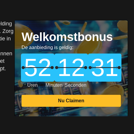
lding
. Zorg
Welkomstbonus
ie in
n
De aanbieding is geldig:
innen
52
12
29
et
pt.
Uren
Minuten
Seconden
Nu Claimen