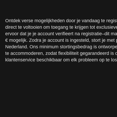
Ontdek verse mogelijkheden door je vandaag te regi
direct te voltooien om toegang te krijgen tot exclus
ervoor dat je je account verifieert na registratie–dit
€ mogelijk. Zodra je account is ingesteld, stort je met 
Nederland. Ons minimum stortingsbedrag is ontworpe
te accommoderen, zodat flexibiliteit gegarandeerd is
klantenservice beschikbaar om elk probleem op te loss