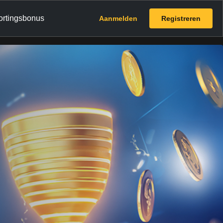
ortingsbonus
Aanmelden
Registreren