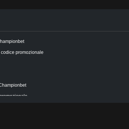
 Championbet
 codice promozionale
ò Championbet
e promozionale
zioni dei giocatori su Championbet