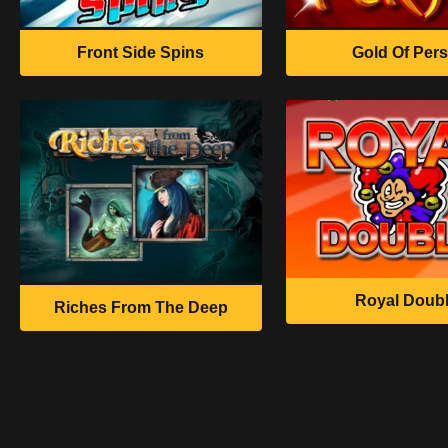
Front Side Spins
Gold Of Pers
Royal Doub
Riches From The Deep