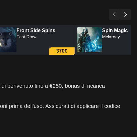
Mysterious Gems
Front Side Spi
Balanyster
Fast Draw
36€
s di benvenuto fino a €250, bonus di ricarica
ni prima dell'uso. Assicurati di applicare il codice