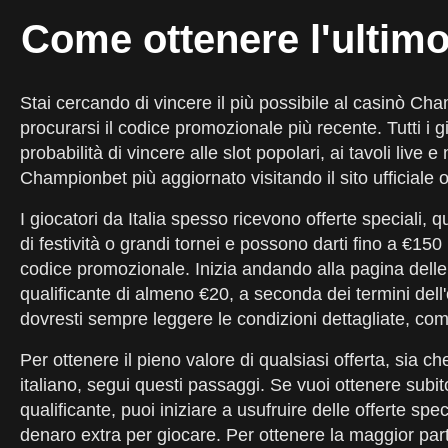
Come ottenere l'ultim
Stai cercando di vincere il più possibile al casinò Ch
procurarsi il codice promozionale più recente. Tutti i
probabilità di vincere alle slot popolari, ai tavoli li
Championbet più aggiornato visitando il sito ufficiale o c
I giocatori da Italia spesso ricevono offerte speciali, 
di festività o grandi tornei e possono darti fino a €15
codice promozionale. Inizia andando alla pagina delle 
qualificante di almeno €20, a seconda dei termini dell'of
dovresti sempre leggere le condizioni dettagliate, come
Per ottenere il pieno valore di qualsiasi offerta, sia ch
italiano, segui questi passaggi. Se vuoi ottenere subit
qualificante, puoi iniziare a usufruire delle offerte spe
denaro extra per giocare. Per ottenere la maggior par