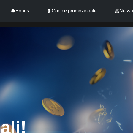
Bonus
Codice promozionale
Nessu
li!