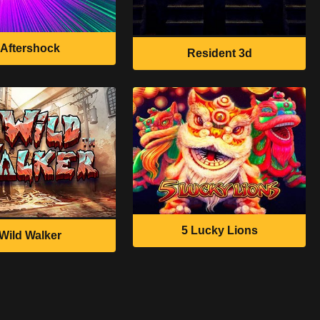
Aftershock
Resident 3d
5 Lucky Lions
Wild Walker