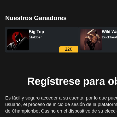
Nuestros Ganadores
Flying Ace
Big To
Death Eater
Stabber
19€
Regístrese para 
Es fácil y seguro acceder a su cuenta, por lo que pue
usuario, el proceso de inicio de sesión de la plataform
de Championbet Casino en el dispositivo de su elecci