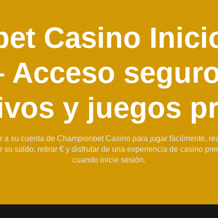
t Casino Inici
– Acceso seguro
ivos y juegos 
a su cuenta de Championbet Casino para jugar fácilmente, rea
u saldo, retirar € y disfrutar de una experiencia de casino pr
cuando inicie sesión.