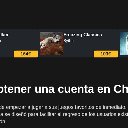
p
Wild Walker
Buckbeak
22€
164€
obtener una cuenta en C
de empezar a jugar a sus juegos favoritos de inmediato. 
a se diseñó para facilitar el regreso de los usuarios exis
ón.