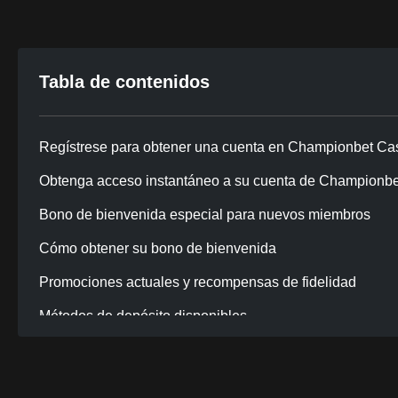
Tabla de contenidos
Regístrese para obtener una cuenta en Championbet Ca
Obtenga acceso instantáneo a su cuenta de Championbe
Bono de bienvenida especial para nuevos miembros
Cómo obtener su bono de bienvenida
Promociones actuales y recompensas de fidelidad
Métodos de depósito disponibles
Formas fáciles y rápidas de retirar sus ganancias
Verificación de cuenta y límites de retirada