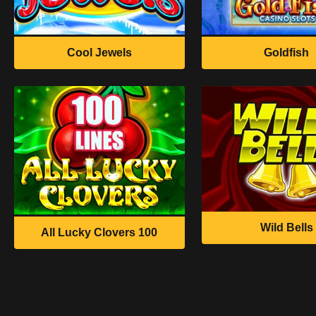
Cool Jewels
Goldfish
Wild Bells
All Lucky Clovers 100