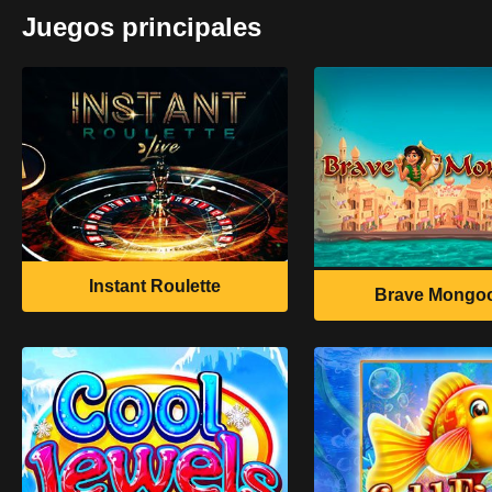
Juegos principales
Cada usuario tiene un inicio de sesión seguro y cifrad
Cómo Championbet Casino mantiene seguro su inicio de
Experiencia de inicio de sesión móvil en Championbet C
Cómo iniciar sesión en Championbet Casino
Instant Roulette
Brave Mongo