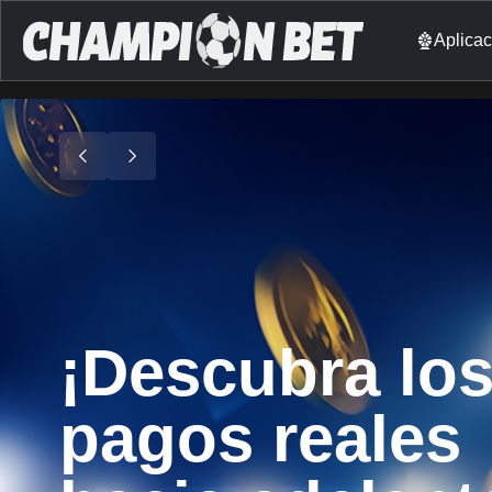
Aplicac
¡Descubra lo
pagos reales