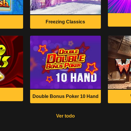
Freezing Classics
Double Bonus Poker 10 Hand
Ver todo