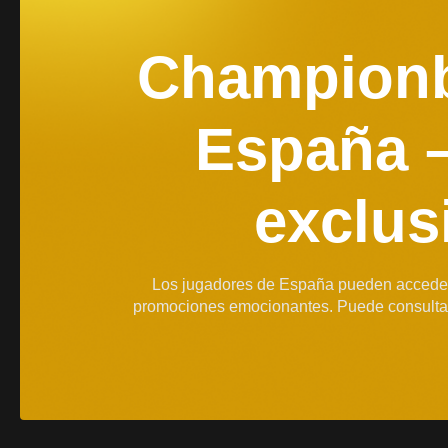
Championbe
España 
exclus
Los jugadores de España pueden acceder 
promociones emocionantes. Puede consultar s