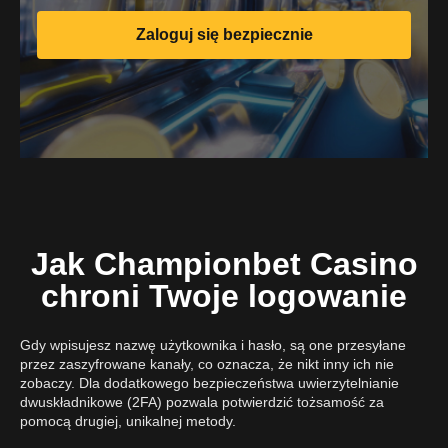
Zaloguj się bezpiecznie
Jak Championbet Casino
chroni Twoje logowanie
Gdy wpisujesz nazwę użytkownika i hasło, są one przesyłane
przez zaszyfrowane kanały, co oznacza, że nikt inny ich nie
zobaczy. Dla dodatkowego bezpieczeństwa uwierzytelnianie
dwuskładnikowe (2FA) pozwala potwierdzić tożsamość za
pomocą drugiej, unikalnej metody.