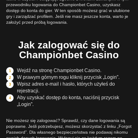
przewodniku logowania do Championbet Casino, uzyskasz
dostęp do konta do gier. W ten sposób możesz grać w ulubione
gry i zarządzać profilem. Jeśli nie masz jeszcze konta, warto je
założyć przed próbą logowania.
Jak zalogować się do
Championbet Casino
Wejdź na stronę Championbet Casino.
W prawym górnym rogu kliknij przycisk „Login”.
Wpisz adres e-mail i hasło, których użyłeś do
rejestracji.
Aby uzyskać dostęp do konta, naciśnij przycisk
„Login”.
Nie możesz się zalogować? Sprawdź, czy dane logowania są
poprawne. Jeśli potrzebujesz, możesz skorzystać z linku „Forgot
Password”. Dla własnego bezpieczeństwa nie podawaj nikomu