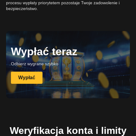
procesu wypłaty priorytetem pozostaje Twoje zadowolenie i
bezpieczeństwo.
Wypłać teraz
Odbierz wygrane szybko
Wypłać
Weryfikacja konta i limity