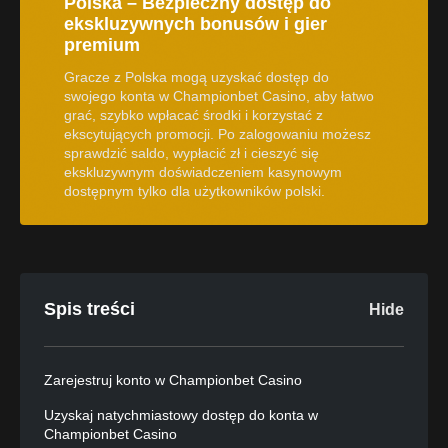
Polska – Bezpieczny dostęp do
ekskluzywnych bonusów i gier
premium
Gracze z Polska mogą uzyskać dostęp do
swojego konta w Championbet Casino, aby łatwo
grać, szybko wpłacać środki i korzystać z
ekscytujących promocji. Po zalogowaniu możesz
sprawdzić saldo, wypłacić zł i cieszyć się
ekskluzywnym doświadczeniem kasynowym
dostępnym tylko dla użytkowników polski.
Spis treści
Hide
Zarejestruj konto w Championbet Casino
Uzyskaj natychmiastowy dostęp do konta w
Championbet Casino