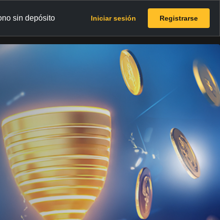
no sin depósito
Iniciar sesión
Registrarse