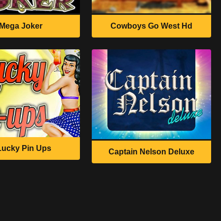
Mega Joker
Cowboys Go West Hd
Lucky Pin Ups
Captain Nelson Deluxe