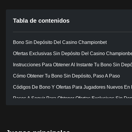
Tabla de contenidos
Bono Sin Depósito Del Casino Championbet
Ofertas Exclusivas Sin Depósito Del Casino Championb
Instrucciones Para Obtener Al Instante Tu Bono Sin De
Cómo Obtener Tu Bono Sin Depósito, Paso A Paso
Códigos De Bono Y Ofertas Para Jugadores Nuevos En
Pasos A Seguir Para Obtener Ofertas Exclusivas Sin Dep
Retiros Mínimos Y Máximos De Las Ganancias Sin Depó
Juegos Elegibles Para El Bono Sin Depósito
Opciones De Depósito En El Casino Championbet