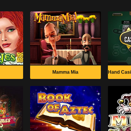
Del Bono Sin Depósito
ono Sin Depósito Del Casino Championbet
 Depósito De Championbet
ósito
Mamma Mia
3 Hand Casi