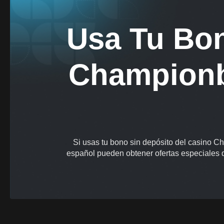
Usa Tu Bon
Championb
Si usas tu bono sin depósito del casino C
español pueden obtener ofertas especiales qu