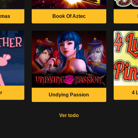
stmas
Book Of Aztec
r
4 
Undying Passion
Ver todo