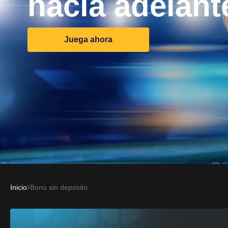
hacia adelant
Juega ahora
Inicio
Bono sin depósito