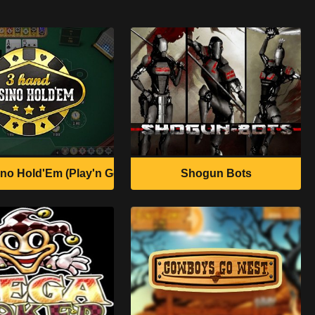
no Hold'Em (Play'n Go)
Shogun Bots