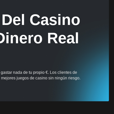
 Del Casino
inero Real
astar nada de tu propio €. Los clientes de
s mejores juegos de casino sin ningún riesgo.