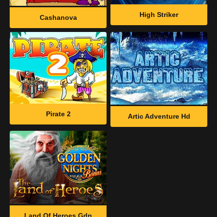
Hot Safari
Cashanova
Pirate 2
Artic Adventure Hd
Land Of Heroes Gdn