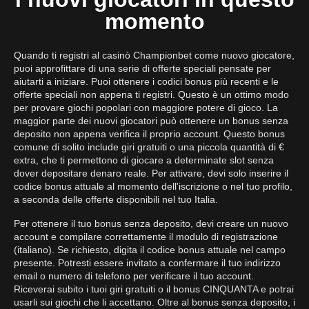
momento
Quando ti registri al casinò Championbet come nuovo giocatore,
puoi approfittare di una serie di offerte speciali pensate per
aiutarti a iniziare. Puoi ottenere i codici bonus più recenti e le
offerte speciali non appena ti registri. Questo è un ottimo modo
per provare giochi popolari con maggiore potere di gioco. La
maggior parte dei nuovi giocatori può ottenere un bonus senza
deposito non appena verifica il proprio account. Questo bonus
comune di solito include giri gratuiti o una piccola quantità di €
extra, che ti permettono di giocare a determinate slot senza
dover depositare denaro reale. Per attivare, devi solo inserire il
codice bonus attuale al momento dell'iscrizione o nel tuo profilo,
a seconda delle offerte disponibili nel tuo Italia.
Per ottenere il tuo bonus senza deposito, devi creare un nuovo
account e compilare correttamente il modulo di registrazione
(italiano). Se richiesto, digita il codice bonus attuale nel campo
presente. Potresti essere invitato a confermare il tuo indirizzo
email o numero di telefono per verificare il tuo account.
Riceverai subito i tuoi giri gratuiti o il bonus CINQUANTA e potrai
usarli sui giochi che li accettano. Oltre al bonus senza deposito, i