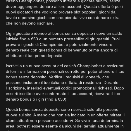
casinò Championbet, possono iniziare a giocare subito, senza
dover aggiungere denaro al loro account. Questa offerta è per i
nuovi giocatori che vogliono provare slot popolari, giochi da
tavolo o persino giochi con croupier dal vivo con denaro extra
che non devono rischiare.
Ogni giocatore idoneo al bonus senza deposito riceve un saldo
iniziale fino a €50 o un numero prestabilito di giri gratuiti. Puoi
provare i giochi di Championbet e potenzialmente vincere
denaro reale con questi bonus di benvenuto prima ancora di
effettuare il tuo primo deposito.
Iscriviti a un nuovo account del casinò Championbet e assicurati
di fornire informazioni personali corrette per poter ottenere il tuo
bonus senza deposito. Verifica i requisiti di idoneità, che
possono includere il tuo italiano e Italia di residenza. Durante
l'iscrizione, inserisci eventuali codici promozionali richiesti. Dopo
esserti iscritto e aver confermato il tuo account, riceverai il tuo
denaro bonus o i giri (fino a €50).
Questi bonus senza deposito sono riservati solo alle persone
nuove sul sito. A meno che non sia indicato in un'offerta mirata, i
clienti attuali non possono accedervi. Se vivi in una determinata
area, potresti essere esente da alcuni dei termini attualmente in