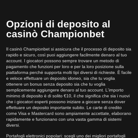
Opzioni di deposito al
casinò Championbet
Il casinò Championbet si assicura che il processo di deposito sia
rapido e sicuro, così puoi aggiungere facilmente denaro al tuo
account. I giocatori possono sempre trovare un metodo di
pagamento che funzioni per loro e per la loro posizione sulla
piattaforma perché supporta molti tipi diversi di richieste. È facile
e veloce effettuare un deposito idoneo, sia che tu voglia
ottenere un bonus senza deposito sia che tu voglia
semplicemente aggiungere denaro al tuo account. L'importo
minimo di deposito è di solito €10, il che significa che sia i nuovi
che i giocatori esperti possono iniziare a giocare senza dover
effettuare un deposito importante subito. Le carte di credito
come Visa e Mastercard sono ampiamente accettate, elaborano
rapidamente e funzionano con una vasta gamma di sistemi
diversi.
Portafogli elettronici popolari: scegli uno dei migliori portafogli