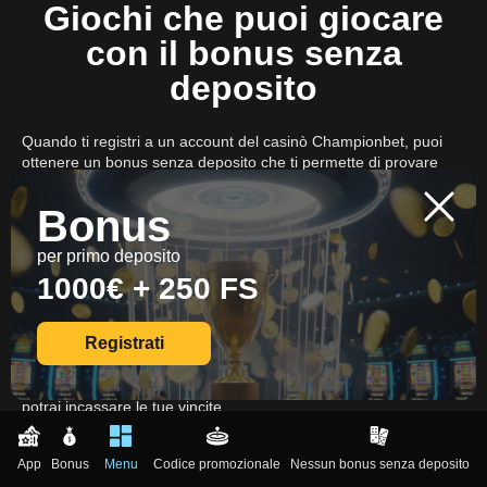
Giochi che puoi giocare
con il bonus senza
deposito
Quando ti registri a un account del casinò Championbet, puoi
ottenere un bonus senza deposito che ti permette di provare
determinati giochi senza spendere denaro reale. Puoi giocare
ad alcuni giochi nella lobby del casinò con questo tipo di bonus,
Bonus
ma non a tutti. Per ottenere il massimo dalla tua offerta senza
deposito, i giocatori dovrebbero sapere quali giochi sono idonei.
per primo deposito
1000€ + 250 FS
La maggior parte delle volte, i bonus senza deposito possono
essere usati solo su determinate slot o giochi classici del casinò.
Puoi giocare a questi giochi perché soddisfano le regole
Registrati
promozionali del casinò e contano per il 100% dei requisiti di
scommessa del bonus. Prima di iniziare a giocare, devi
assicurarti che i giochi che vuoi usare siano legali. Solo allora
potrai incassare le tue vincite.
Slot video: la maggior parte dei giri senza deposito o
App
Bonus
Menu
Codice promozionale
Nessun bonus senza deposito
dei fondi bonus può essere usata solo su un insieme