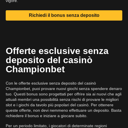
vigore.
Richiedi il bonus senza deposito
Offerte esclusive senza
deposito del casinò
Championbet
Con le offerte esclusive senza deposito del casinò
Championbet, puoi provare nuovi giochi senza spendere denaro
tuo. Questi bonus sono progettati per offrire sia ai nuovi che agli
attuali membri una possibilità senza rischi di provare le migliori
slot e i giochi da tavolo più popolari del casinò. Per ottenere
queste offerte, non devi nemmeno effettuare un deposito. Basta
richiedere il bonus e iniziare a giocare subito.
Per un periodo limitato, i giocatori di determinate regioni