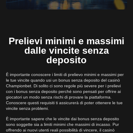
Prelievi minimi e massimi
dalle vincite senza
deposito
È importante conoscere i limiti di prelievo minimi e massimi per
le tue vincite quando usi un bonus senza deposito del casinò
Championbet. Di solito ci sono regole più severe per i prelievi
con i bonus senza deposito perché sono pensati per offrire ai
giocatori un modo senza rischi di provare la piattaforma.
Conoscere questi requisiti ti assicurerà di poter ottenere le tue
vincite senza problemi.
È importante sapere che le vincite dai bonus senza deposito
sono soggette sia a limiti minimi che massimi di incasso. Pur
offrendo ai nuovi utenti reali possibilità di vincere, il casinò