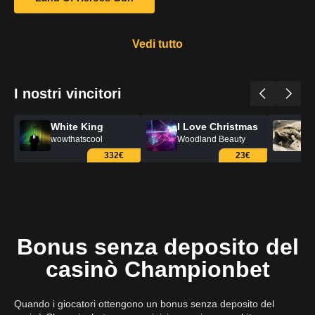
Vedi tutto
I nostri vincitori
White King
I Love Christmas
Fa
wowthatscool
Woodland Beauty
Ta
332€
23€
Bonus senza deposito del
casinò Championbet
Quando i giocatori ottengono un bonus senza deposito del