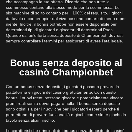
che accompagna la tua offerta. Ricorda che non tutte le
scommesse contano allo stesso modo per la scommessa. Le
slot machine di solito contano per il 100% del requisito. I giochi
da tavolo o con croupier dal vivo possono contare di meno o per
niente. Inoltre, il bonus potrebbe non essere disponibile per
determinati tipi di giocatori o giocatori di determinati Paesi.
Quando usi un'offerta senza deposito di Championbet, dovresti
sempre controllare i termini per assicurarti di avere l'età legale.
Bonus senza deposito al
casinò Championbet
Con un bonus senza deposito, i giocatori possono provare la
piattaforma e i giochi del casinò gratuitamente. Con questo
bonus, i nuovi utenti possono giocare e potenzialmente vincere
premi reali senza dover pagare nulla. I bonus senza deposito
sono ottimi sia per i nuovi che per i giocatori esperti perché ti
permettono di provare funzionalità e giochi come slot e giochi da
tavolo senza alcun rischio.
Le caratteristiche principali del bonus senza deposito del casinò