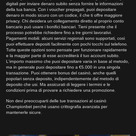
digitali per inviare denaro subito senza fornire le informazioni
della tua banca. Con i voucher prepagati, puoi depositare
denaro in modo sicuro con un codice, il che ti offre maggiore
privacy. Chi desidera un collegamento diretto al proprio conto
bancario può usare i bonifici bancari. Tieni presente che il
processo potrebbe richiedere fino a tre giorni lavorativi.
Pagamenti mobili: alcuni servizi regionali sono supportati, così
puoi effettuare depositi facilmente con pochi tocchi sul telefono.
Tutte queste opzioni sono pensate per funzionare rapidamente
e la maggior parte di esse accrediterà il tuo account subito.
L'importo massimo che puoi depositare varia in base al metodo,
ma in generale puoi depositare fino a €5.000 in una singola
transazione. Puoi ottenere bonus del casinò, anche quelli
popolari senza deposito, indipendentemente dal metodo di
deposito che usi. Ma assicurati di leggere i termini e le
condizioni prima di provare a richiedere una promozione.
Non devi preoccuparti delle tue transazioni al casinò
Championbet perché usano crittografia avanzata per
mantenerle sicure.