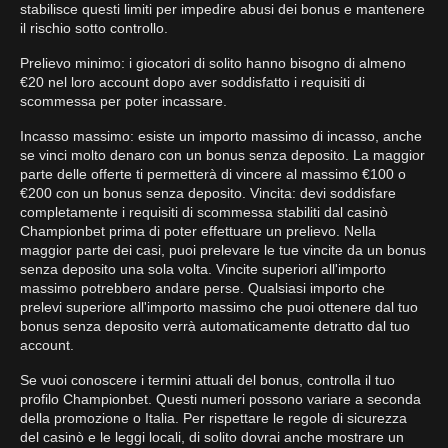
stabilisce questi limiti per impedire abusi dei bonus e mantenere
il rischio sotto controllo.
Prelievo minimo: i giocatori di solito hanno bisogno di almeno
€20 nel loro account dopo aver soddisfatto i requisiti di
scommessa per poter incassare.
Incasso massimo: esiste un importo massimo di incasso, anche
se vinci molto denaro con un bonus senza deposito. La maggior
parte delle offerte ti permetterà di vincere al massimo €100 o
€200 con un bonus senza deposito. Vincita: devi soddisfare
completamente i requisiti di scommessa stabiliti dal casinò
Championbet prima di poter effettuare un prelievo. Nella
maggior parte dei casi, puoi prelevare le tue vincite da un bonus
senza deposito una sola volta. Vincite superiori all'importo
massimo potrebbero andare perse. Qualsiasi importo che
prelevi superiore all'importo massimo che puoi ottenere dal tuo
bonus senza deposito verrà automaticamente detratto dal tuo
account.
Se vuoi conoscere i termini attuali del bonus, controlla il tuo
profilo Championbet. Questi numeri possono variare a seconda
della promozione o Italia. Per rispettare le regole di sicurezza
del casinò e le leggi locali, di solito dovrai anche mostrare un