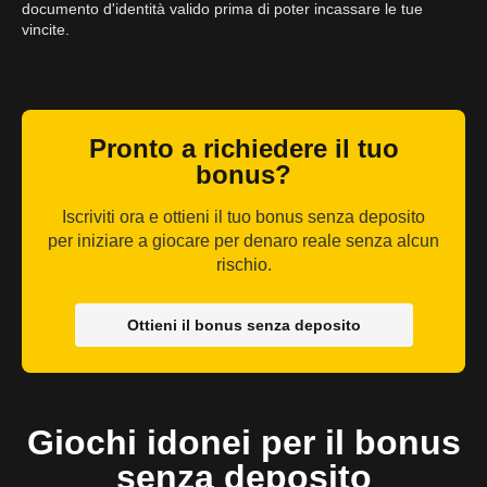
documento d'identità valido prima di poter incassare le tue
vincite.
Pronto a richiedere il tuo
bonus?
Iscriviti ora e ottieni il tuo bonus senza deposito
per iniziare a giocare per denaro reale senza alcun
rischio.
Ottieni il bonus senza deposito
Giochi idonei per il bonus
senza deposito