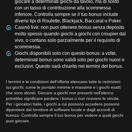
giocare a determinati giochi da tavolo, ma di solito
con un tasso di contribuzione alla scommessa
inferiore. Controlla sempre se il tuo bonus include
diversi tipi di Roulette, Blackjack, Baccarat o Poker.
Casinò live: non puoi ottenere bonus senza deposito
molto spesso quando giochi a giochi con croupier dal
vivo, o contano solo parzialmente per il requisito di
scommessa.
Giochi disponibili solo con questo bonus: a volte,
determinati bonus sono validi solo per giochi nuovi o
esclusivi. Questo sarà chiarito nei termini del bonus.
I termini e le condizioni dell'offerta elencano tutte le restrizioni
sui giochi, come le puntate minime e massime e i giochi esatti
che sono idonei. Giocare a giochi non presenti nell'elenco
potrebbe significare perdere i bonus o non ricevere le vincite.
Per i giocatori Italia, i giochi a cui possono accedere possono
dipendere dal fornitore di software locale e dagli accordi di
licenza. Controlla sempre il tuo bonus per vedere a quali giochi
puoi giocare.