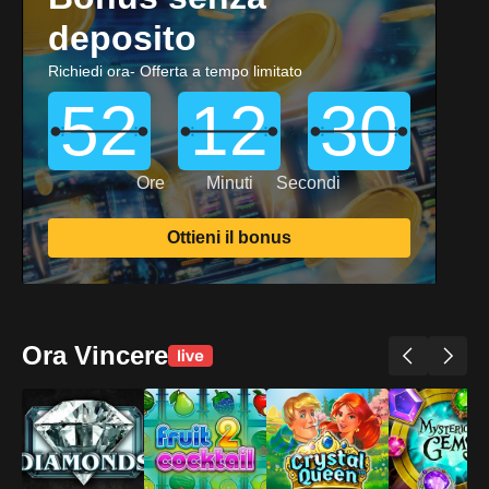
deposito
Richiedi ora- Offerta a tempo limitato
52
12
28
Ore
Minuti
Secondi
Ottieni il bonus
Ora Vincere