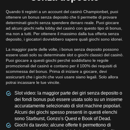
Quando ti registri a un account del casinò Championbet, puoi
ottenere un bonus senza deposito che ti permette di provare
determinati giochi senza spendere denaro reale. Puoi giocare
ad alcuni giochi nella lobby del casinò con questo tipo di bonus,
ma non a tutti. Per ottenere il massimo dalla tua offerta senza
deposito, i giocatori dovrebbero sapere quali giochi sono idonei.
La maggior parte delle volte, i bonus senza deposito possono
essere usati solo su determinate slot o giochi classici del casinò.
Puoi giocare a questi giochi perché soddisfano le regole
promozionali del casinò e contano per il 100% dei requisiti di
scommessa del bonus. Prima di iniziare a giocare, devi
assicurarti che i giochi che vuoi usare siano legali. Solo allora
potrai incassare le tue vincite.
Slot video: la maggior parte dei giri senza deposito o
dei fondi bonus può essere usata solo su un insieme
accuratamente selezionato di slot machine popolari.
Alcuni dei giochi spesso presenti in questi elenchi
sono Starburst, Gonzo's Quest e Book of Dead.
Giochi da tavolo: alcune offerte ti permettono di