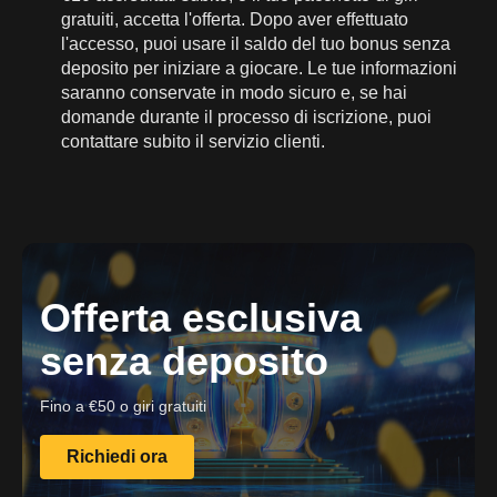
gratuiti, accetta l'offerta. Dopo aver effettuato
l'accesso, puoi usare il saldo del tuo bonus senza
deposito per iniziare a giocare. Le tue informazioni
saranno conservate in modo sicuro e, se hai
domande durante il processo di iscrizione, puoi
contattare subito il servizio clienti.
Offerta esclusiva
senza deposito
Fino a €50 o giri gratuiti
Richiedi ora