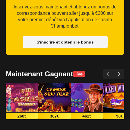
Inscrivez-vous maintenant et obtenez un bonus de
correspondance pouvant aller jusqu'à €200 sur
votre premier dépôt via l'application de casino
Championbet.
S'inscrire et obtenir le bonus
Maintenant Gagnant
268€
387€
462€
58€