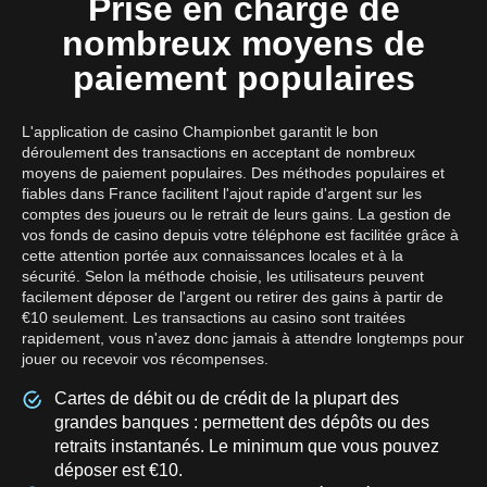
Prise en charge de
nombreux moyens de
paiement populaires
L'application de casino Championbet garantit le bon
déroulement des transactions en acceptant de nombreux
moyens de paiement populaires. Des méthodes populaires et
fiables dans France facilitent l'ajout rapide d'argent sur les
comptes des joueurs ou le retrait de leurs gains. La gestion de
vos fonds de casino depuis votre téléphone est facilitée grâce à
cette attention portée aux connaissances locales et à la
sécurité. Selon la méthode choisie, les utilisateurs peuvent
facilement déposer de l'argent ou retirer des gains à partir de
€10 seulement. Les transactions au casino sont traitées
rapidement, vous n'avez donc jamais à attendre longtemps pour
jouer ou recevoir vos récompenses.
Cartes de débit ou de crédit de la plupart des
grandes banques : permettent des dépôts ou des
retraits instantanés. Le minimum que vous pouvez
déposer est €10.