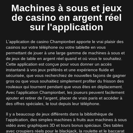
Machines à sous et jeux
de casino en argent réel
sur l'application
L'application de casino Championbet apporte le vrai plaisir des
casinos sur votre téléphone ou votre tablette en vous
permettant de jouer à une large gamme de machines à sous et
de jeux de table en argent réel quand et où vous le souhaitez.
Cette application est conçue pour vous donner un accès
instantané à vos jeux préférés et une expérience fluide et
sécurisée, que vous recherchiez de nouvelles façons de gagner
gros ou que vous souhaitiez simplement profiter du frisson des
rouleaux qui tournent pendant que vous êtes en déplacement.
Avec l'application Championbet, les joueurs peuvent facilement
ajouter et retirer de l'argent, placer de vrais paris et accéder à
des offres spéciales, le tout depuis leur téléphone.
Il y a beaucoup de jeux différents dans la bibliothèque de
l'application, des simples machines à fruits aux machines à sous
vidéo avec graphiques 3D et tours bonus spéciaux. Des tables
avec croupiers réels pour le blackjack, la roulette et le baccarat