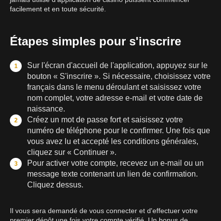
facilement et en toute sécurité.
Étapes simples pour s'inscrire
Sur l'écran d'accueil de l'application, appuyez sur le
bouton « S'inscrire ». Si nécessaire, choisissez votre
français dans le menu déroulant et saisissez votre
nom complet, votre adresse e-mail et votre date de
naissance.
Créez un mot de passe fort et saisissez votre
numéro de téléphone pour le confirmer. Une fois que
vous avez lu et accepté les conditions générales,
cliquez sur « Continuer ».
Pour activer votre compte, recevez un e-mail ou un
message texte contenant un lien de confirmation.
Cliquez dessus.
Il vous sera demandé de vous connecter et d'effectuer votre
premier dépôt une fois votre compte vérifié. Un bonus de