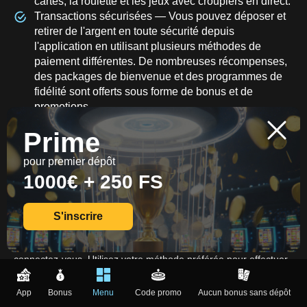
cartes, la roulette et les jeux avec croupiers en direct.
Transactions sécurisées — Vous pouvez déposer et
retirer de l'argent en toute sécurité depuis
l'application en utilisant plusieurs méthodes de
paiement différentes. De nombreuses récompenses,
des packages de bienvenue et des programmes de
fidélité sont offerts sous forme de bonus et de
promotions.
Le service client est disponible 24 heures sur 24,
Prime
sept jours sur sept via le chat en direct et l'e-mail.
L'application de casino Championbet fonctionne sur
pour premier dépôt
les appareils Android et iOS et possède toutes les
1000€ + 250 FS
fonctionnalités dont vous avez besoin pour une
expérience de jeu complète.
S'inscrire
Vous pouvez obtenir l'application sur l'App Store ou sur le site
officiel. Pour obtenir un compte Championbet, inscrivez-vous ou
connectez-vous. Utilisez votre méthode préférée pour effectuer
un dépôt. Choisissez votre jeu préféré pour jouer et
commencez. Casino en direct : Oui, paris sportifs : Oui,
App
Bonus
Menu
Code promo
Aucun bonus sans dépôt
paiements mobiles : Oui, tours gratuits : Oui.