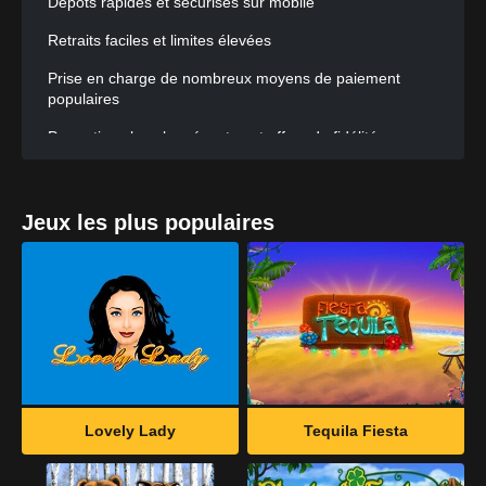
Dépôts rapides et sécurisés sur mobile
Retraits faciles et limites élevées
Prise en charge de nombreux moyens de paiement
populaires
Promotions les plus récentes et offres de fidélité
Machines à sous et jeux de casino en argent réel sur
l'application
Jeux les plus populaires
Action avec croupiers en direct sur votre appareil
Principales caractéristiques des jeux avec croupiers en
direct
Outils de jeu responsable et limites
Sécurité avancée et protection des joueurs
Introduction à l'application de casino Championbet
Lovely Lady
Tequila Fiesta
Principales caractéristiques de l'application de casino
Championbet