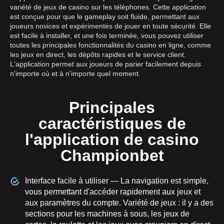
variété de jeux de casino sur les téléphones. Cette application
est conçue pour que le gameplay soit fluide, permettant aux
joueurs novices et expérimentés de jouer en toute sécurité. Elle
est facile à installer, et une fois terminée, vous pouvez utiliser
toutes les principales fonctionnalités du casino en ligne, comme
les jeux en direct, les dépôts rapides et le service client.
L'application permet aux joueurs de parier facilement depuis
n'importe où et à n'importe quel moment.
Principales
caractéristiques de
l'application de casino
Championbet
Interface facile à utiliser — La navigation est simple,
vous permettant d'accéder rapidement aux jeux et
aux paramètres du compte. Variété de jeux : il y a des
sections pour les machines à sous, les jeux de