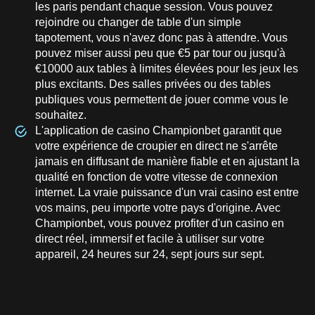
les paris pendant chaque session. Vous pouvez
rejoindre ou changer de table d'un simple
tapotement, vous n'avez donc pas à attendre. Vous
pouvez miser aussi peu que €5 par tour ou jusqu'à
€10000 aux tables à limites élevées pour les jeux les
plus excitants. Des salles privées ou des tables
publiques vous permettent de jouer comme vous le
souhaitez.
L'application de casino Championbet garantit que
votre expérience de croupier en direct ne s'arrête
jamais en diffusant de manière fiable et en ajustant la
qualité en fonction de votre vitesse de connexion
internet. La vraie puissance d'un vrai casino est entre
vos mains, peu importe votre pays d'origine. Avec
Championbet, vous pouvez profiter d'un casino en
direct réel, immersif et facile à utiliser sur votre
appareil, 24 heures sur 24, sept jours sur sept.