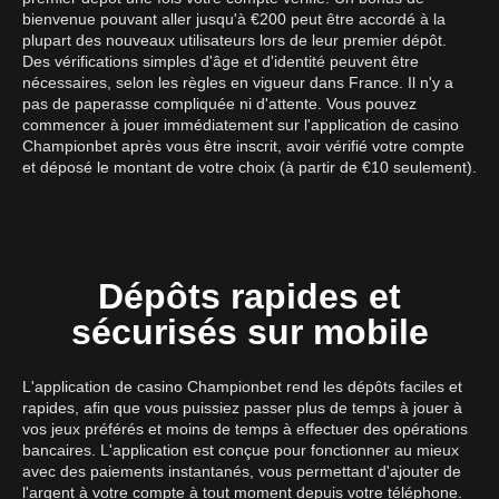
bienvenue pouvant aller jusqu'à €200 peut être accordé à la
plupart des nouveaux utilisateurs lors de leur premier dépôt.
Des vérifications simples d'âge et d'identité peuvent être
nécessaires, selon les règles en vigueur dans France. Il n'y a
pas de paperasse compliquée ni d'attente. Vous pouvez
commencer à jouer immédiatement sur l'application de casino
Championbet après vous être inscrit, avoir vérifié votre compte
et déposé le montant de votre choix (à partir de €10 seulement).
Dépôts rapides et
sécurisés sur mobile
L'application de casino Championbet rend les dépôts faciles et
rapides, afin que vous puissiez passer plus de temps à jouer à
vos jeux préférés et moins de temps à effectuer des opérations
bancaires. L'application est conçue pour fonctionner au mieux
avec des paiements instantanés, vous permettant d'ajouter de
l'argent à votre compte à tout moment depuis votre téléphone.