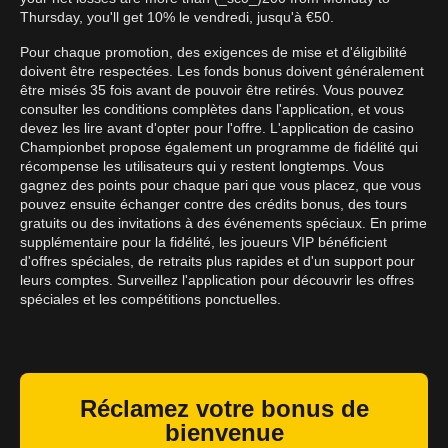
Thursday, you'll get 10% le vendredi, jusqu'à €50.
Pour chaque promotion, des exigences de mise et d'éligibilité
doivent être respectées. Les fonds bonus doivent généralement
être misés 35 fois avant de pouvoir être retirés. Vous pouvez
consulter les conditions complètes dans l'application, et vous
devez les lire avant d'opter pour l'offre. L'application de casino
Championbet propose également un programme de fidélité qui
récompense les utilisateurs qui y restent longtemps. Vous
gagnez des points pour chaque pari que vous placez, que vous
pouvez ensuite échanger contre des crédits bonus, des tours
gratuits ou des invitations à des événements spéciaux. En prime
supplémentaire pour la fidélité, les joueurs VIP bénéficient
d'offres spéciales, de retraits plus rapides et d'un support pour
leurs comptes. Surveillez l'application pour découvrir les offres
spéciales et les compétitions ponctuelles.
Réclamez votre bonus de
bienvenue