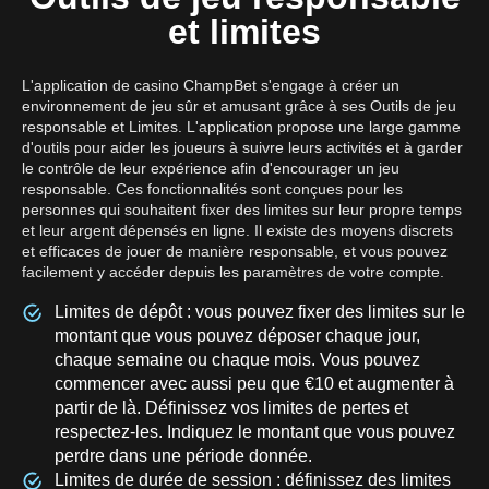
et limites
L'application de casino ChampBet s'engage à créer un
environnement de jeu sûr et amusant grâce à ses Outils de jeu
responsable et Limites. L'application propose une large gamme
d'outils pour aider les joueurs à suivre leurs activités et à garder
le contrôle de leur expérience afin d'encourager un jeu
responsable. Ces fonctionnalités sont conçues pour les
personnes qui souhaitent fixer des limites sur leur propre temps
et leur argent dépensés en ligne. Il existe des moyens discrets
et efficaces de jouer de manière responsable, et vous pouvez
facilement y accéder depuis les paramètres de votre compte.
Limites de dépôt : vous pouvez fixer des limites sur le
montant que vous pouvez déposer chaque jour,
chaque semaine ou chaque mois. Vous pouvez
commencer avec aussi peu que €10 et augmenter à
partir de là. Définissez vos limites de pertes et
respectez-les. Indiquez le montant que vous pouvez
perdre dans une période donnée.
Limites de durée de session : définissez des limites