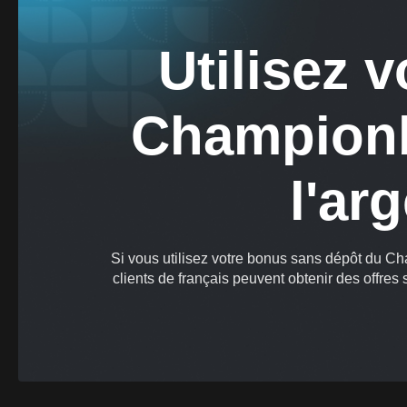
Utilisez 
Championb
l'ar
Si vous utilisez votre bonus sans dépôt du 
clients de français peuvent obtenir des offre