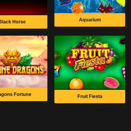
Aquarium
Black Horse
agons Fortune
Fruit Fiesta