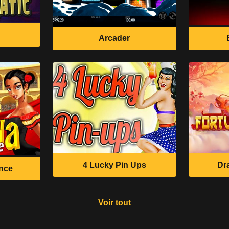
Arcader
4 Lucky Pin Ups
Dr
nce
Voir tout