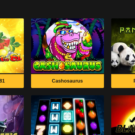
 gains du bonus sans dépôt
bonus sans dépôt du Championbet Casino
 sans dépôt Championbet
dépôt
 81
Cashosaurus