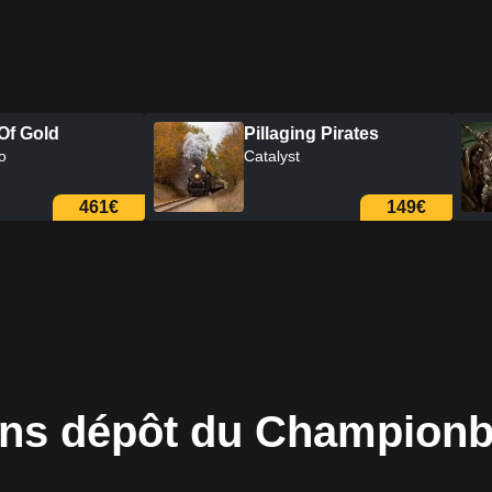
ries Forest
Master Of Gold
mo
mintichigo
359€
461€
ns dépôt du Championb