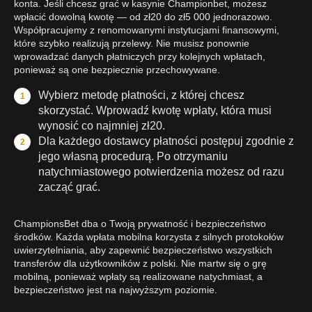
konta. Jeśli chcesz grać w kasynie Championbet, możesz
wpłacić dowolną kwotę — od zł20 do zł5 000 jednorazowo.
Współpracujemy z renomowanymi instytucjami finansowymi,
które szybko realizują przelewy. Nie musisz ponownie
wprowadzać danych płatniczych przy kolejnych wpłatach,
ponieważ są one bezpiecznie przechowywane.
Wybierz metodę płatności, z której chcesz
skorzystać. Wprowadź kwotę wpłaty, która musi
wynosić co najmniej zł20.
Dla każdego dostawcy płatności postępuj zgodnie z
jego własną procedurą. Po otrzymaniu
natychmiastowego potwierdzenia możesz od razu
zacząć grać.
ChampionsBet dba o Twoją prywatność i bezpieczeństwo
środków. Każda wpłata mobilna korzysta z silnych protokołów
uwierzytelniania, aby zapewnić bezpieczeństwo wszystkich
transferów dla użytkowników z polski. Nie martw się o grę
mobilną, ponieważ wpłaty są realizowane natychmiast, a
bezpieczeństwo jest na najwyższym poziomie.