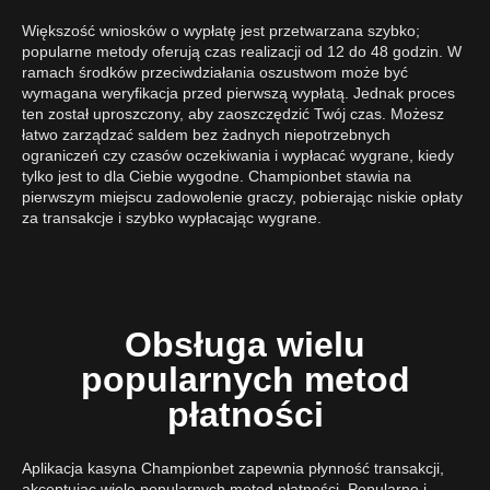
Większość wniosków o wypłatę jest przetwarzana szybko;
popularne metody oferują czas realizacji od 12 do 48 godzin. W
ramach środków przeciwdziałania oszustwom może być
wymagana weryfikacja przed pierwszą wypłatą. Jednak proces
ten został uproszczony, aby zaoszczędzić Twój czas. Możesz
łatwo zarządzać saldem bez żadnych niepotrzebnych
ograniczeń czy czasów oczekiwania i wypłacać wygrane, kiedy
tylko jest to dla Ciebie wygodne. Championbet stawia na
pierwszym miejscu zadowolenie graczy, pobierając niskie opłaty
za transakcje i szybko wypłacając wygrane.
Obsługa wielu
popularnych metod
płatności
Aplikacja kasyna Championbet zapewnia płynność transakcji,
akceptując wiele popularnych metod płatności. Popularne i