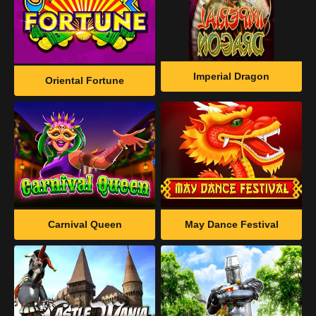
Buffalo Rising Megaways All Actio
Oriental Fortune
Carnival Queen
May Dance Festival