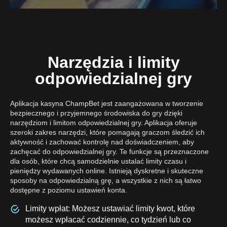
Narzędzia i limity
odpowiedzialnej gry
Aplikacja kasyna ChampBet jest zaangażowana w tworzenie
bezpiecznego i przyjemnego środowiska do gry dzięki
narzędziom i limitom odpowiedzialnej gry. Aplikacja oferuje
szeroki zakres narzędzi, które pomagają graczom śledzić ich
aktywność i zachować kontrolę nad doświadczeniem, aby
zachęcać do odpowiedzialnej gry. Te funkcje są przeznaczone
dla osób, które chcą samodzielnie ustalać limity czasu i
pieniędzy wydawanych online. Istnieją dyskretne i skuteczne
sposoby na odpowiedzialną grę, a wszystkie z nich są łatwo
dostępne z poziomu ustawień konta.
Limity wpłat: Możesz ustawiać limity kwot, które
możesz wpłacać codziennie, co tydzień lub co