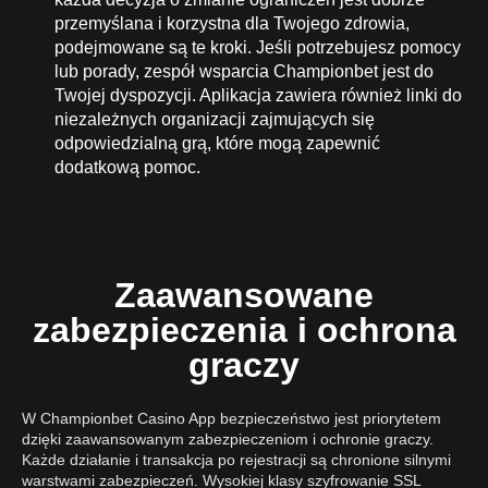
przemyślana i korzystna dla Twojego zdrowia,
podejmowane są te kroki. Jeśli potrzebujesz pomocy
lub porady, zespół wsparcia Championbet jest do
Twojej dyspozycji. Aplikacja zawiera również linki do
niezależnych organizacji zajmujących się
odpowiedzialną grą, które mogą zapewnić
dodatkową pomoc.
Zaawansowane
zabezpieczenia i ochrona
graczy
W Championbet Casino App bezpieczeństwo jest priorytetem
dzięki zaawansowanym zabezpieczeniom i ochronie graczy.
Każde działanie i transakcja po rejestracji są chronione silnymi
warstwami zabezpieczeń. Wysokiej klasy szyfrowanie SSL