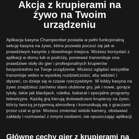
Akcja z krupierami na
żywo na Twoim
urządzeniu
Aplikacja kasyna Championbet posiada w pełni funkcjonalną
sekcję kasyna na żywo, która pozwala poczuć się jak w
prawdziwym kasynie z dowolnego miejsca. Możesz korzystać z
aplikacji w domu lub w podróży, ponieważ transmituje ona
prawdziwe stoły do gier i profesjonalnych krupierów
bezpośrednio na Twoje urządzenie. Możesz oglądać wszystkie
transmisje wideo w wysokiej rozdzielczości, aby widzieć i
słyszeć, co dzieje się w czasie rzeczywistym. W lobby kasyna na
żywo znajdziesz zarówno stare ulubione gry, jak i nowe, gorące
tytuły, takie jak blackjack, ruletka, bakarat i specjalne programy
telewizyjne. Każdą grą kierują doświadczeni krupierzy na żywo,
którzy tworzą przyjemną atmosferę i komunikują się z graczami
przez czat w grze. Możesz zmieniać widoki kamery, obstawiać
zakłady i rozmawiać z innymi osobami, nie opuszczając aplikacji.
Główne cechy gier z krupierami na