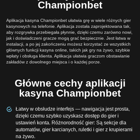
Championbet
Aplikacja kasyna Championbet ułatwia grę w wiele różnych gier
kasynowych na telefonie. Aplikacja została zaprojektowana tak,
aby rozgrywka przebiegała płynnie, dzięki czemu zarówno nowi,
jak i doświadczeni gracze mogą grać bezpiecznie. Jest łatwa w
instalacji, a po jej zakończeniu możesz korzystać ze wszystkich
głównych funkcji kasyna online, takich jak gry na żywo, szybkie
wpłaty i obsługa klienta. Aplikacja ułatwia graczom obstawianie
zakładów z dowolnego miejsca i o każdej porze.
Główne cechy aplikacji
kasyna Championbet
Łatwy w obsłudze interfejs — nawigacja jest prosta,
dzięki czemu szybko uzyskasz dostęp do gier i
ustawień konta. Różnorodność gier: Są sekcje dla
automatów, gier karcianych, ruletki i gier z krupierami
na żywo.