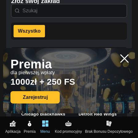
Złóż swój zakład
Wszystko
09.08.2026
14:40
Premia
Toronto Maple Leafs
Montreal Canadiens
dla pierwszej wpłaty
1
X
2
1000zł + 250 FS
2.2
4
3.1
Zarejestruj
09.08.2026
23:30
Chicago Blackhawks
Detroit Red Wings
1
X
2
2
3.8
3
Aplikacja
Premia
Menu
Kod promocyjny
Brak Bonusu Depozytowego