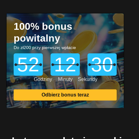
100% bonus
powitalny
Do zł200 przy pierwszej wpłacie
52
12
28
Godziny
Minuty
Sekundy
Odbierz bonus teraz