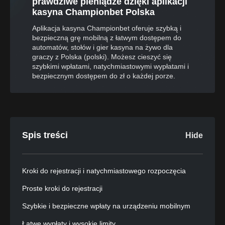
prawdziwe pieniądze dzięki aplikacji
kasyna Championbet Polska
Aplikacja kasyna Championbet oferuje szybką i
bezpieczną grę mobilną z łatwym dostępem do
automatów, stołów i gier kasyna na żywo dla
graczy z Polska (polski). Możesz cieszyć się
szybkimi wpłatami, natychmiastowymi wypłatami i
bezpiecznym dostępem do zł o każdej porze.
Spis treści
Hide
Kroki do rejestracji i natychmiastowego rozpoczęcia
Proste kroki do rejestracji
Szybkie i bezpieczne wpłaty na urządzeniu mobilnym
Łatwe wypłaty i wysokie limity