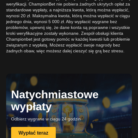
weryfikacji. ChampionBet nie pobiera żadnych ukrytych opłat za
standardowe wypłaty, a najniższa kwota, którą można wypłacić,
wynosi 20 zł. Maksymalna kwota, którą można wypłacić w ciągu
jednego dnia, wynosi 5 000 zł. Aby wypłacić wygrane bez
problemów, upewnij się, że dane konta są poprawne i wszystkie
kroki weryfikacyjne zostały wykonane. Zespół obsługi klienta
Championbet jest gotowy pomóc w każdej kwestii lub problemie
związanym z wypłatą. Możesz wypłacić swoje nagrody bez
żadnych obaw, więc możesz dalej cieszyć się grą bez stresu.
Natychmiastowe
wypłaty
Odbierz wygrane w ciągu 24 godzin
Wypłać teraz