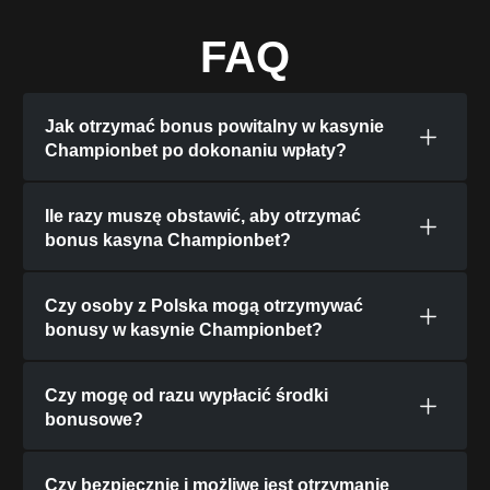
FAQ
Jak otrzymać bonus powitalny w kasynie
Championbet po dokonaniu wpłaty?
Ile razy muszę obstawić, aby otrzymać
bonus kasyna Championbet?
Czy osoby z Polska mogą otrzymywać
bonusy w kasynie Championbet?
Czy mogę od razu wypłacić środki
bonusowe?
Czy bezpiecznie i możliwe jest otrzymanie