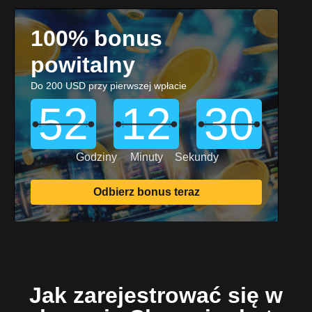
100% bonus
powitalny
Do 200 USD przy pierwszej wpłacie
52
12
28
Godziny
Minuty
Sekundy
Odbierz bonus teraz
Jak zarejestrować się w