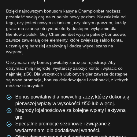
Dzięki najnowszym bonusom kasyna Championbet możesz
przenieść swoją grę na zupełnie nowy poziom. Niezależnie od
tego, czy jesteś nowym członkiem, czy stałym graczem, każdy
gracz ma szansę otrzymać oferty dostępne wyłącznie dla
klientów z polski. Gdy Championbet wysyła pakiety bonusowe,
zawsze zawierają one elementy, które zwiększą saldo konta,
uczynią grę bardziej atrakcyjną i dadzą więcej szans na
wygraną.
Otrzymasz miły bonus powitalny zaraz po rejestracji. Aby
otrzymać miłą nagrodę, wystarczy założyć konto i wpłacić co
najmniej zł50. Dla wszystkich ulubionych gier zawsze dostępne
są nowe promocje, bonusy doładowujące i cashbacki, z których
możesz skorzystać.
Bonus powitalny dla nowych graczy, którzy dokonają
pierwszej wpłaty w wysokości zł50 lub więcej.
Nagrody lojalnościowe za kolejne wpłaty i aktywną
grę.
Specjalne promocje sezonowe i związane z
wydarzeniami dla dodatkowej wartości.