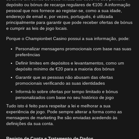
depósito ou bónus de recarga regulares de €100. A informação
pessoal que nos fornece ao registar-se, como a sua idade,
endereço de email e, por vezes, português, é utilizada
principalmente para garantir que pode receber ofertas de bónus
e cumprir as leis de jogo locais.
Porque o Championbet Casino possui a sua informação, pode:
Personalizar mensagens promocionais com base nas suas
preferências
Definir limites em depósitos e levantamentos, como um
depósito mínimo de €20 para a maioria dos bónus
Garantir que as pessoas não abusam das ofertas
promocionais verificando as suas identidades
Informá-lo sobre ofertas por tempo limitado e bónus
personalizados com base no seu histórico de jogo
Tudo isto é feito para respeitar a lei e melhorar a sua
experiência de jogo. Pode sempre alterar a forma como as
mensagens de marketing lhe são enviadas acedendo às
definições da sua conta.
Registo de Conta e Tratamento de Dados