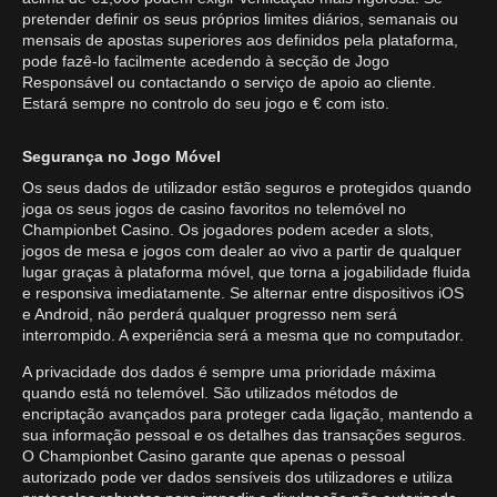
pretender definir os seus próprios limites diários, semanais ou
mensais de apostas superiores aos definidos pela plataforma,
pode fazê-lo facilmente acedendo à secção de Jogo
Responsável ou contactando o serviço de apoio ao cliente.
Estará sempre no controlo do seu jogo e € com isto.
Segurança no Jogo Móvel
Os seus dados de utilizador estão seguros e protegidos quando
joga os seus jogos de casino favoritos no telemóvel no
Championbet Casino. Os jogadores podem aceder a slots,
jogos de mesa e jogos com dealer ao vivo a partir de qualquer
lugar graças à plataforma móvel, que torna a jogabilidade fluida
e responsiva imediatamente. Se alternar entre dispositivos iOS
e Android, não perderá qualquer progresso nem será
interrompido. A experiência será a mesma que no computador.
A privacidade dos dados é sempre uma prioridade máxima
quando está no telemóvel. São utilizados métodos de
encriptação avançados para proteger cada ligação, mantendo a
sua informação pessoal e os detalhes das transações seguros.
O Championbet Casino garante que apenas o pessoal
autorizado pode ver dados sensíveis dos utilizadores e utiliza