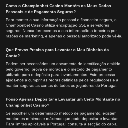
Como o Championbet Casino Mantém os Meus Dados
Pessoais e de Pagamento Seguros?
Para manter a sua informação pessoal e financeira segura, o
Championbet Casino utiliza encriptação SSL e servidores
seguros. Nunca fornecemos a sua informação a terceiros por
razões de marketing, e apenas o pessoal autorizado pode vê-la.
Que Provas Preciso para Levantar o Meu Dinheiro da
Conta?
Podem ser necessários um documento de identificação emitido
pelo governo, prova de morada e o método de pagamento
utilizado para o depósito para levantamentos. Este processo
ajuda-nos a cumprir as regras definidas pelos reguladores e a
manter seguras as contas de todos os jogadores de Portugal.
Posso Apenas Depositar e Levantar um Certo Montante no
Championbet Casino?
Se escolher um determinado método de pagamento, existem
montantes mínimos e máximos que pode depositar e levantar.
Para limites aplicáveis a Portugal, consulte a secção do caixa.