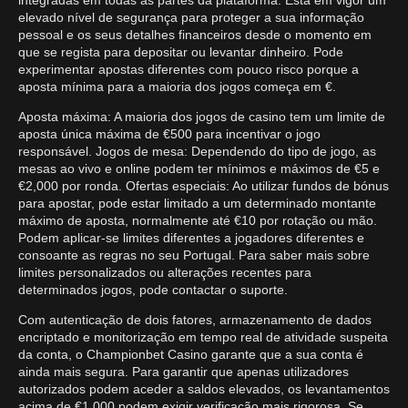
integradas em todas as partes da plataforma. Está em vigor um
elevado nível de segurança para proteger a sua informação
pessoal e os seus detalhes financeiros desde o momento em
que se regista para depositar ou levantar dinheiro. Pode
experimentar apostas diferentes com pouco risco porque a
aposta mínima para a maioria dos jogos começa em €.
Aposta máxima: A maioria dos jogos de casino tem um limite de
aposta única máxima de €500 para incentivar o jogo
responsável. Jogos de mesa: Dependendo do tipo de jogo, as
mesas ao vivo e online podem ter mínimos e máximos de €5 e
€2,000 por ronda. Ofertas especiais: Ao utilizar fundos de bónus
para apostar, pode estar limitado a um determinado montante
máximo de aposta, normalmente até €10 por rotação ou mão.
Podem aplicar-se limites diferentes a jogadores diferentes e
consoante as regras no seu Portugal. Para saber mais sobre
limites personalizados ou alterações recentes para
determinados jogos, pode contactar o suporte.
Com autenticação de dois fatores, armazenamento de dados
encriptado e monitorização em tempo real de atividade suspeita
da conta, o Championbet Casino garante que a sua conta é
ainda mais segura. Para garantir que apenas utilizadores
autorizados podem aceder a saldos elevados, os levantamentos
acima de €1,000 podem exigir verificação mais rigorosa. Se