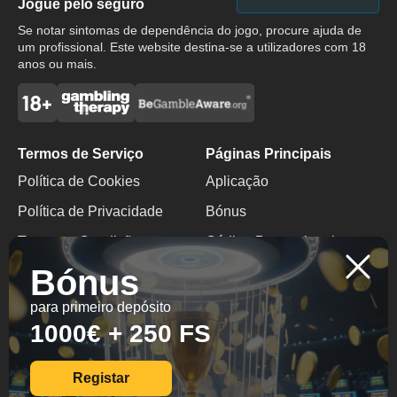
Jogue pelo seguro
Se notar sintomas de dependência do jogo, procure ajuda de
um profissional. Este website destina-se a utilizadores com 18
anos ou mais.
Termos de Serviço
Páginas Principais
Política de Cookies
Aplicação
Política de Privacidade
Bónus
Termos e Condições
Código Promocional
Bónus
Jogo Responsável
Bónus Sem Depósito
para primeiro depósito
Contactos
1000€ + 250 FS
+599 9 8725003
info@championbetcasino.net
Registar
© 2026 All Rights