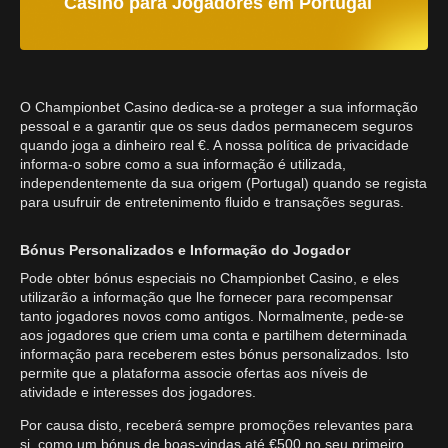
Casino para Jogadores em Portugal
O Championbet Casino dedica-se a proteger a sua informação
pessoal e a garantir que os seus dados permanecem seguros
quando joga a dinheiro real €. A nossa política de privacidade
informa-o sobre como a sua informação é utilizada,
independentemente da sua origem (Portugal) quando se regista
para usufruir de entretenimento fluido e transações seguras.
Bónus Personalizados e Informação do Jogador
Pode obter bónus especiais no Championbet Casino, e eles
utilizarão a informação que lhe fornecer para recompensar
tanto jogadores novos como antigos. Normalmente, pede-se
aos jogadores que criem uma conta e partilhem determinada
informação para receberem estes bónus personalizados. Isto
permite que a plataforma associe ofertas aos níveis de
atividade e interesses dos jogadores.
Por causa disto, receberá sempre promoções relevantes para
si, como um bónus de boas-vindas até €500 no seu primeiro