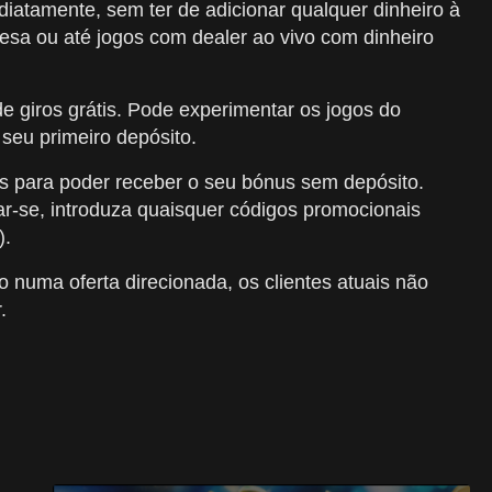
tamente, sem ter de adicionar qualquer dinheiro à
esa ou até jogos com dealer ao vivo com dinheiro
e giros grátis. Pode experimentar os jogos do
seu primeiro depósito.
s para poder receber o seu bónus sem depósito.
star-se, introduza quaisquer códigos promocionais
).
numa oferta direcionada, os clientes atuais não
.