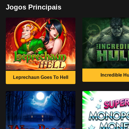
Jogos Principais
Opções de Depósito no Championbet Casino
Maneiras Fáceis de Receber Rapidamente os Seus Gan
Detalhes Sobre as Regras, Requisitos e Limites do Bó
Bónus Sem Depósito no Championbet Casino
Jogos Que Pode Jogar Com o Bónus Sem Depósito
Instruções Passo a Passo Para Reivindicar o Seu Bón
Passos a Dar Para Obter Ofertas Exclusivas Sem Depósi
Incredible H
Leprechaun Goes To Hell