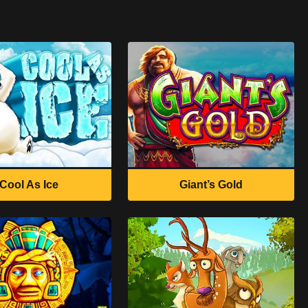
Cool As Ice
Giant’s Gold