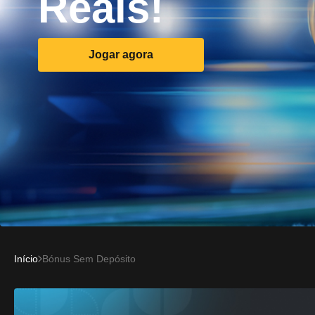
Reais!
Jogar agora
Início
Bónus Sem Depósito