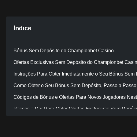
Índice
Bónus Sem Depósito do Championbet Casino
Ofertas Exclusivas Sem Depósito do Championbet Casi
Instruções Para Obter Imediatamente o Seu Bónus Sem
Como Obter o Seu Bónus Sem Depósito, Passo a Passo
Códigos de Bónus e Ofertas Para Novos Jogadores Nes
Passos a Dar Para Obter Ofertas Exclusivas Sem Depósi
Levantamentos Mínimos e Máximos dos Ganhos Sem De
Jogos Elegíveis Para o Bónus Sem Depósito