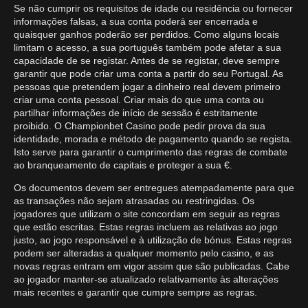
Se não cumprir os requisitos de idade ou residência ou fornecer
informações falsas, a sua conta poderá ser encerrada e
quaisquer ganhos poderão ser perdidos. Como alguns locais
limitam o acesso, a sua português também pode afetar a sua
capacidade de se registar. Antes de se registar, deve sempre
garantir que pode criar uma conta a partir do seu Portugal. As
pessoas que pretendem jogar a dinheiro real devem primeiro
criar uma conta pessoal. Criar mais do que uma conta ou
partilhar informações de início de sessão é estritamente
proibido. O Championbet Casino pode pedir prova da sua
identidade, morada e método de pagamento quando se regista.
Isto serve para garantir o cumprimento das regras de combate
ao branqueamento de capitais e proteger a sua €.
Os documentos devem ser entregues atempadamente para que
as transações não sejam atrasadas ou restringidas. Os
jogadores que utilizam o site concordam em seguir as regras
que estão escritas. Estas regras incluem as relativas ao jogo
justo, ao jogo responsável e à utilização de bónus. Estas regras
podem ser alteradas a qualquer momento pelo casino, e as
novas regras entram em vigor assim que são publicadas. Cabe
ao jogador manter-se atualizado relativamente às alterações
mais recentes e garantir que cumpre sempre as regras.