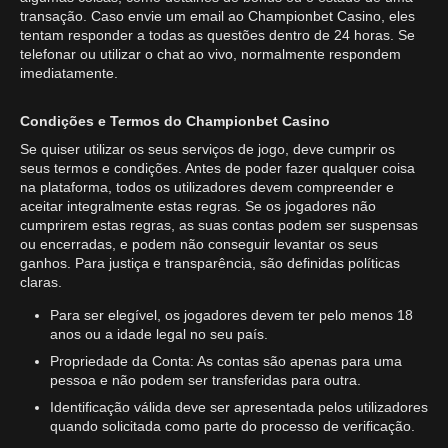
transação. Caso envie um email ao Championbet Casino, eles
tentam responder a todas as questões dentro de 24 horas. Se
telefonar ou utilizar o chat ao vivo, normalmente respondem
imediatamente.
Condições e Termos do Championbet Casino
Se quiser utilizar os seus serviços de jogo, deve cumprir os
seus termos e condições. Antes de poder fazer qualquer coisa
na plataforma, todos os utilizadores devem compreender e
aceitar integralmente estas regras. Se os jogadores não
cumprirem estas regras, as suas contas podem ser suspensas
ou encerradas, e podem não conseguir levantar os seus
ganhos. Para justiça e transparência, são definidas políticas
claras.
Para ser elegível, os jogadores devem ter pelo menos 18
anos ou a idade legal no seu país.
Propriedade da Conta: As contas são apenas para uma
pessoa e não podem ser transferidas para outra.
Identificação válida deve ser apresentada pelos utilizadores
quando solicitada como parte do processo de verificação.