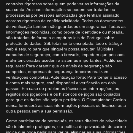
controlos rigorosos sobre quem pode ver as informações da
sua conta. As suas informações só podem ser tratadas ou
processadas por pessoas autorizadas que tenham assinado
acordos rigorosos de confidencialidade. Todos os documentos
de verificação também são guardados em segurança. Todas as
informações recolhidas, como prova de identidade ou morada,
são tratadas de forma a cumprir as leis de Portugal sobre
proteção de dados. SSL totalmente encriptado: todo o tráfego
web é seguro para que ninguém possa escutar. Múltiplas
camadas de segurança, como firewalls, impedem que pessoas
mal-intencionadas acedam a sistemas importantes. Auditorias
regulares: Para garantir que os níveis de segurança são
cumpridos, empresas de segurança terceiras realizam
verificações completas. Autenticação forte: Para tornar o acesso
à conta mais seguro, está disponível a verificação em dois
passos. Em caso de problemas técnicos ou interrupções, os
registos dos jogadores e os históricos de jogos são copiados
para que os dados não sejam perdidos. O Championbet Casino
nunca fornecerá as suas informações pessoais ou financeiras a
outra pessoa sem a sua permissão.
Como participante de português, os seus direitos de privacidade
são totalmente protegidos, e a política de privacidade do casino
indica que pode pedir para ver ou eliminar as suas informações