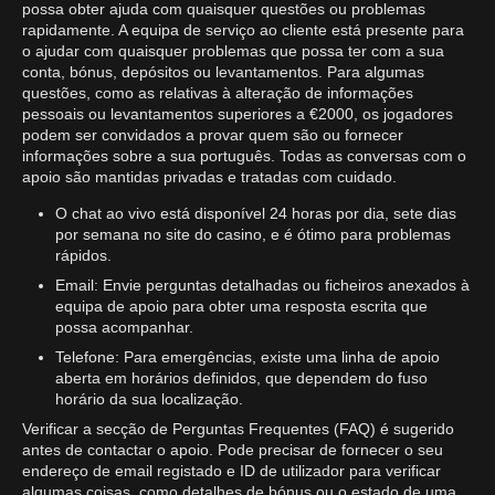
possa obter ajuda com quaisquer questões ou problemas
rapidamente. A equipa de serviço ao cliente está presente para
o ajudar com quaisquer problemas que possa ter com a sua
conta, bónus, depósitos ou levantamentos. Para algumas
questões, como as relativas à alteração de informações
pessoais ou levantamentos superiores a €2000, os jogadores
podem ser convidados a provar quem são ou fornecer
informações sobre a sua português. Todas as conversas com o
apoio são mantidas privadas e tratadas com cuidado.
O chat ao vivo está disponível 24 horas por dia, sete dias
por semana no site do casino, e é ótimo para problemas
rápidos.
Email: Envie perguntas detalhadas ou ficheiros anexados à
equipa de apoio para obter uma resposta escrita que
possa acompanhar.
Telefone: Para emergências, existe uma linha de apoio
aberta em horários definidos, que dependem do fuso
horário da sua localização.
Verificar a secção de Perguntas Frequentes (FAQ) é sugerido
antes de contactar o apoio. Pode precisar de fornecer o seu
endereço de email registado e ID de utilizador para verificar
algumas coisas, como detalhes de bónus ou o estado de uma