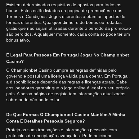
Existem determinados requisitos de apostas para todos os
bónus. Estes estão listados na página de promoções e nos
Termos e Condições. Jogos diferentes afetam as apostas de
formas diferentes. Qualquer dinheiro de bónus ou rodadas
grátis que não sejam utilizadas durante o período da promoção
são perdidos. A qualquer momento, cada conta só pode ter um
bónus ativo.
É Legal Para Pessoas Em Portugal Jogar No Championbet
Casino?
O Championbet Casino cumpre as regras definidas pelo
governo e possui uma licença válida para operar. Em Portugal,
a disponibilidade depende das regras e licenças atuais. Cabe
aos jogadores garantir que o jogo online é legal no seu próprio
país. A nossa página de registo tem informações atualizadas
sobre onde não pode estar.
De Que Formas O Championbet Casino Mantém A Minha
Conta E Detalhes Pessoais Seguros?
Proteja as suas transações e informações pessoais com
protocolos de encriptação avançados. Pode adicionar