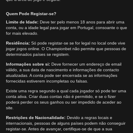
Quem Pode Registar-se?
Limite de Idade:
Deve ter pelo menos 18 anos para abrir uma
conta, ou a idade legal para jogar em Portugal, consoante o que
for mais elevado.
Residência:
Só pode registar-se se for legal no local onde vive
jogar jogos online. O Championbet não permite que pessoas de
determinados países se registem.
Informações sobre si:
Deve fornecer um endereço de email
válido, a sua data de nascimento e informações de contacto
atualizadas. A conta pode ser encerrada se as informações
fornecidas estiverem incompletas ou falsas.
Existe uma regra segundo a qual cada jogador só pode ter uma
conta ativa. Criar duas contas não é permitido, e se o fizer
poderá perder os seus ganhos ou ser impedido de aceder ao
site.
Restrições de Nacionalidade:
Devido a regras locais e
internacionais, pessoas de alguns países podem não conseguir
registar-se. Antes de avançar, certifique-se de que a sua