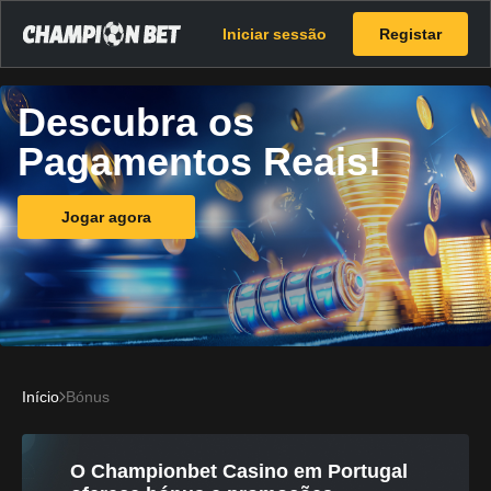
Iniciar sessão
Registar
Descubra os
Pagamentos Reais!
Jogar agora
Início
Bónus
O Championbet Casino em Portugal