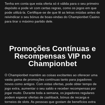
Tenha em conta que esta oferta só é válida para o seu primeiro
depósito e pode vir com certas regras, como os jogos em que
pode utilizá-la. Certifique-se de que lê as letras miúdas antes de
reivindicar o seu bónus de boas-vindas do Championbet Casino
para tirar o máximo partido dele.
Promoções Contínuas e
Recompensas VIP no
Championbet
O Championbet mantém as coisas excitantes ao oferecer uma
vasta gama de promoções contínuas tanto para jogadores
novos como antigos. Com estas ofertas, pode obter tempo de
jogo extra, aumentar o seu saldo e receber recompensas por
jogar muito. Durante toda a semana, os jogadores regulares
podem esperar ofertas de cashback, bónus de recarga e
torneios de slots. As pessoas que gostam de benefícios extra