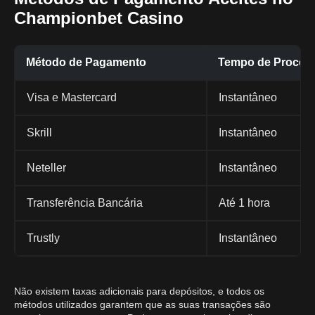
Championbet Casino
Método de Pagamento
Tempo de Proces
Visa e Mastercard
Instantâneo
Skrill
Instantâneo
Neteller
Instantâneo
Transferência Bancária
Até 1 hora
Trustly
Instantâneo
Não existem taxas adicionais para depósitos, e todos os
métodos utilizados garantem que as suas transações são