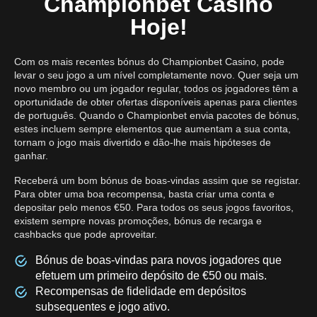
Championbet Casino
Hoje!
Com os mais recentes bónus do Championbet Casino, pode
levar o seu jogo a um nível completamente novo. Quer seja um
novo membro ou um jogador regular, todos os jogadores têm a
oportunidade de obter ofertas disponíveis apenas para clientes
de português. Quando o Championbet envia pacotes de bónus,
estes incluem sempre elementos que aumentam a sua conta,
tornam o jogo mais divertido e dão-lhe mais hipóteses de
ganhar.
Receberá um bom bónus de boas-vindas assim que se registar.
Para obter uma boa recompensa, basta criar uma conta e
depositar pelo menos €50. Para todos os seus jogos favoritos,
existem sempre novas promoções, bónus de recarga e
cashbacks que pode aproveitar.
Bónus de boas-vindas para novos jogadores que
efetuem um primeiro depósito de €50 ou mais.
Recompensas de fidelidade em depósitos
subsequentes e jogo ativo.