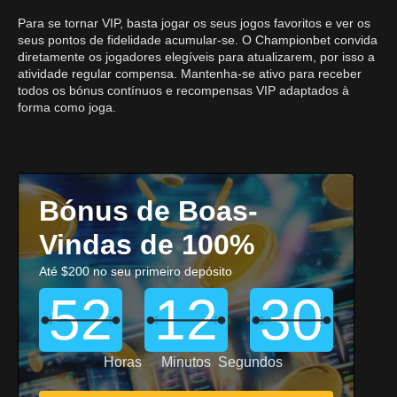
Para se tornar VIP, basta jogar os seus jogos favoritos e ver os
seus pontos de fidelidade acumular-se. O Championbet convida
diretamente os jogadores elegíveis para atualizarem, por isso a
atividade regular compensa. Mantenha-se ativo para receber
todos os bónus contínuos e recompensas VIP adaptados à
forma como joga.
Bónus de Boas-
Vindas de 100%
Até $200 no seu primeiro depósito
52
12
29
Horas
Minutos
Segundos