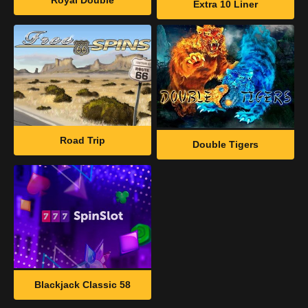
Royal Double
Extra 10 Liner
Road Trip
Double Tigers
Blackjack Classic 58