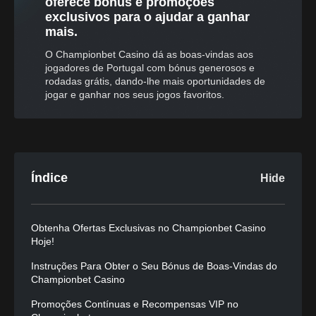
oferece bónus e promoções
exclusivos para o ajudar a ganhar
mais.
O Championbet Casino dá as boas-vindas aos
jogadores de Portugal com bónus generosos e
rodadas grátis, dando-lhe mais oportunidades de
jogar e ganhar nos seus jogos favoritos.
Índice
Hide
Obtenha Ofertas Exclusivas no Championbet Casino
Hoje!
Instruções Para Obter o Seu Bónus de Boas-Vindas do
Championbet Casino
Promoções Contínuas e Recompensas VIP no