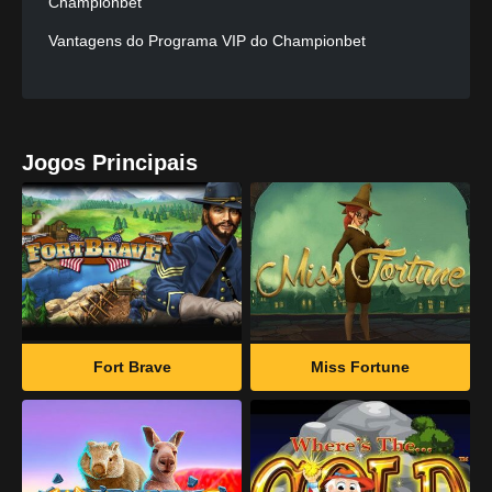
Championbet
Vantagens do Programa VIP do Championbet
Como Registar-se no Championbet Casino
Opções de Depósito Fáceis Para Jogo Imediato
Métodos de Pagamento Aceites no Championbet
Jogos Principais
Casino
Levantamentos no Championbet Casino
Visão Geral dos Bónus do Championbet Casino
Regras Gerais Para o Bónus
Fort Brave
Miss Fortune