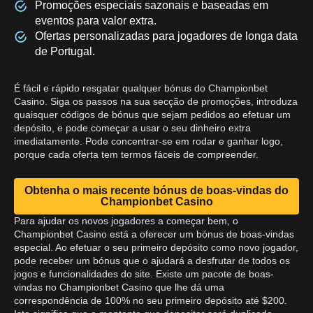
Promoções especiais sazonais e baseadas em
eventos para valor extra.
Ofertas personalizadas para jogadores de longa data
de Portugal.
É fácil e rápido resgatar qualquer bónus do Championbet
Casino. Siga os passos na sua secção de promoções, introduza
quaisquer códigos de bónus que sejam pedidos ao efetuar um
depósito, e pode começar a usar o seu dinheiro extra
imediatamente. Pode concentrar-se em rodar e ganhar logo,
porque cada oferta tem termos fáceis de compreender.
Obtenha o mais recente bónus de boas-vindas do
Championbet Casino
Para ajudar os novos jogadores a começar bem, o
Championbet Casino está a oferecer um bónus de boas-vindas
especial. Ao efetuar o seu primeiro depósito como novo jogador,
pode receber um bónus que o ajudará a desfrutar de todos os
jogos e funcionalidades do site. Existe um pacote de boas-
vindas no Championbet Casino que lhe dá uma
correspondência de 100% no seu primeiro depósito até $200.